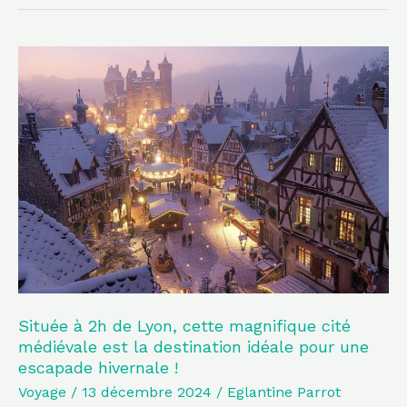
Située
à
2h
de
Lyon,
cette
magnifique
cité
médiévale
est
la
Située à 2h de Lyon, cette magnifique cité
médiévale est la destination idéale pour une
destination
escapade hivernale !
idéale
Voyage
/
13 décembre 2024
/
Eglantine Parrot
pour