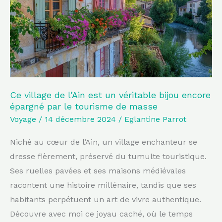
est
un
véritable
bijou
encore
épargné
par
Ce village de l’Ain est un véritable bijou encore
épargné par le tourisme de masse
le
Voyage
/
14 décembre 2024
/
Eglantine Parrot
tourisme
de
Niché au cœur de l’Ain, un village enchanteur se
masse
dresse fièrement, préservé du tumulte touristique.
Ses ruelles pavées et ses maisons médiévales
racontent une histoire millénaire, tandis que ses
habitants perpétuent un art de vivre authentique.
Découvre avec moi ce joyau caché, où le temps