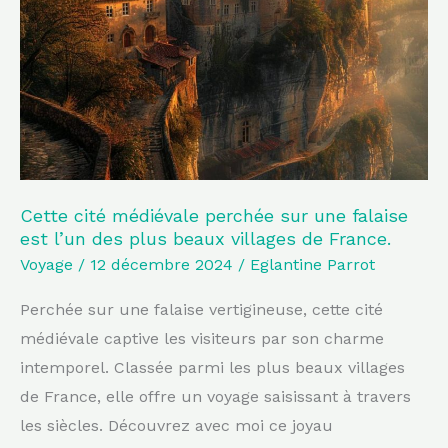
perchée
sur
une
falaise
est
l’un
des
plus
Cette cité médiévale perchée sur une falaise
est l’un des plus beaux villages de France.
beaux
Voyage
/
12 décembre 2024
/
Eglantine Parrot
villages
de
Perchée sur une falaise vertigineuse, cette cité
France.
médiévale captive les visiteurs par son charme
intemporel. Classée parmi les plus beaux villages
de France, elle offre un voyage saisissant à travers
les siècles. Découvrez avec moi ce joyau