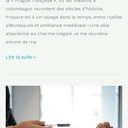
la « Prague française », où les maisons à
colombages racontent des siècles d’histoire.
Prépare-toi à un voyage dans le temps, entre ruelles
pittoresques et ambiance médiévale ! Une ville
alsacienne au charme inégalé Je me souviens
encore de ma
Lire la suite »
Pourquoi
souscrire
une
assurance
pro