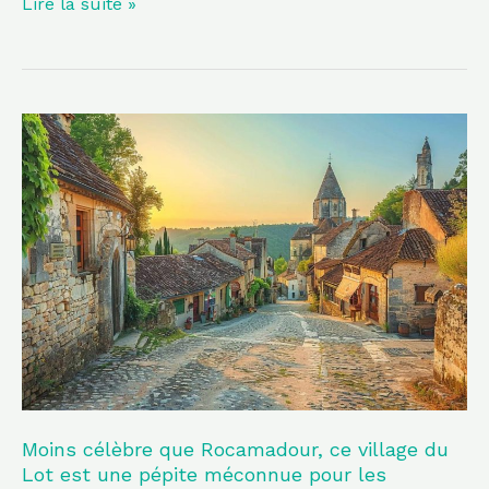
Lire la suite »
Moins
célèbre
que
Rocamadour,
ce
village
du
Lot
est
une
pépite
Moins célèbre que Rocamadour, ce village du
Lot est une pépite méconnue pour les
méconnue