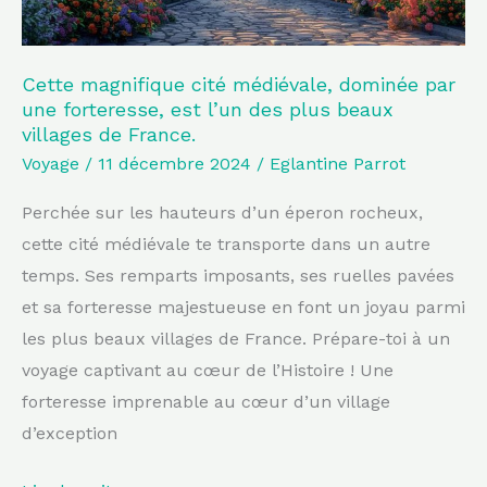
est
l’un
des
Cette magnifique cité médiévale, dominée par
une forteresse, est l’un des plus beaux
plus
villages de France.
beaux
Voyage
/
11 décembre 2024
/
Eglantine Parrot
villages
de
Perchée sur les hauteurs d’un éperon rocheux,
France.
cette cité médiévale te transporte dans un autre
temps. Ses remparts imposants, ses ruelles pavées
et sa forteresse majestueuse en font un joyau parmi
les plus beaux villages de France. Prépare-toi à un
voyage captivant au cœur de l’Histoire ! Une
forteresse imprenable au cœur d’un village
d’exception