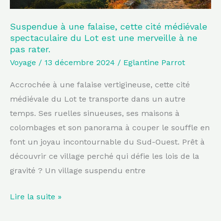
Lot
est
Suspendue à une falaise, cette cité médiévale
spectaculaire du Lot est une merveille à ne
une
pas rater.
merveille
Voyage
/
13 décembre 2024
/
Eglantine Parrot
à
ne
Accrochée à une falaise vertigineuse, cette cité
pas
médiévale du Lot te transporte dans un autre
rater.
temps. Ses ruelles sinueuses, ses maisons à
colombages et son panorama à couper le souffle en
font un joyau incontournable du Sud-Ouest. Prêt à
découvrir ce village perché qui défie les lois de la
gravité ? Un village suspendu entre
Lire la suite »