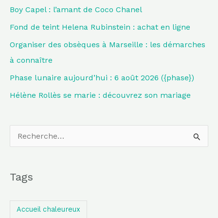
Boy Capel : l’amant de Coco Chanel
Fond de teint Helena Rubinstein : achat en ligne
Organiser des obsèques à Marseille : les démarches
à connaître
Phase lunaire aujourd’hui : 6 août 2026 ({phase})
Hélène Rollès se marie : découvrez son mariage
R
e
c
Tags
h
e
Accueil chaleureux
r