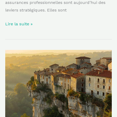
assurances professionnelles sont aujourd’hui des
leviers stratégiques. Elles sont
Lire la suite »
Cette
cité
médiévale
perchée
sur
une
falaise
figure
parmi