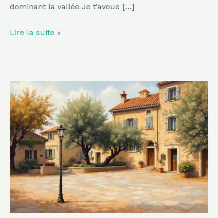
dominant la vallée Je t’avoue […]
Lire la suite »
À
2h
de
Marseille,
ce
village
perché
de
Provence,
classé