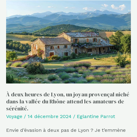
À
deux
heures
de
Lyon,
un
joyau
provençal
niché
dans
la
À deux heures de Lyon, un joyau provençal niché
dans la vallée du Rhône attend les amateurs de
vallée
sérénité.
du
Voyage
/
14 décembre 2024
/
Eglantine Parrot
Rhône
attend
Envie d’évasion à deux pas de Lyon ? Je t’emmène