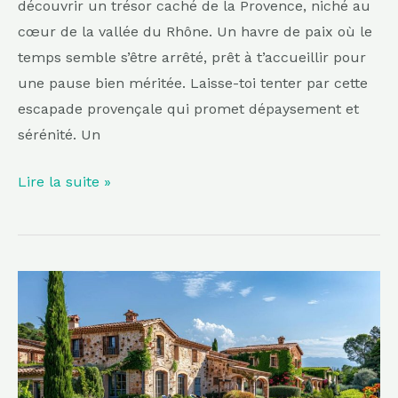
les
découvrir un trésor caché de la Provence, niché au
amateurs
cœur de la vallée du Rhône. Un havre de paix où le
de
temps semble s’être arrêté, prêt à t’accueillir pour
sérénité.
une pause bien méritée. Laisse-toi tenter par cette
escapade provençale qui promet dépaysement et
sérénité. Un
Lire la suite »
La
« Beverly
Hills
champêtre »
de