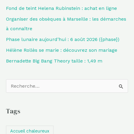
Fond de teint Helena Rubinstein : achat en ligne
Organiser des obsèques à Marseille : les démarches
à connaître
Phase lunaire aujourd’hui : 6 août 2026 ({phase})
Hélène Rollès se marie : découvrez son mariage
Bernadette Big Bang Theory taille : 1,49 m
R
e
c
Tags
h
e
Accueil chaleureux