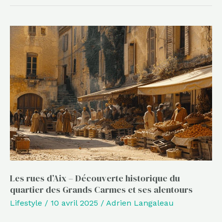
Les
rues
d’Aix
–
Découverte
historique
du
quartier
des
Grands
Carmes
Les rues d’Aix – Découverte historique du
quartier des Grands Carmes et ses alentours
et
Lifestyle
/
10 avril 2025
/
Adrien Langaleau
ses
alentours