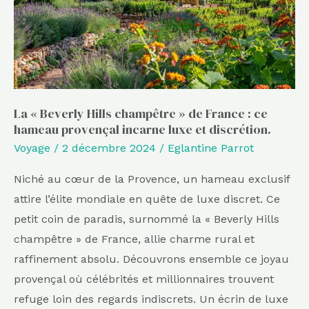
France
:
ce
hameau
provençal
incarne
La « Beverly Hills champêtre » de France : ce
hameau provençal incarne luxe et discrétion.
luxe
Voyage
/
2 décembre 2024
/
Eglantine Parrot
et
discrétion.
Niché au cœur de la Provence, un hameau exclusif
attire l’élite mondiale en quête de luxe discret. Ce
petit coin de paradis, surnommé la « Beverly Hills
champêtre » de France, allie charme rural et
raffinement absolu. Découvrons ensemble ce joyau
provençal où célébrités et millionnaires trouvent
refuge loin des regards indiscrets. Un écrin de luxe