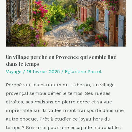
Provence
qui
semble
figé
dans
le
temps
Un village perché en Provence qui semble figé
dans le temps
Voyage
/
18 février 2025
/
Eglantine Parrot
Perché sur les hauteurs du Luberon, un village
provençal semble défier le temps. Ses ruelles
étroites, ses maisons en pierre dorée et sa vue
imprenable sur la vallée m’ont transporté dans une
autre époque. Prêt à étudier ce joyau hors du
temps ? Suis-moi pour une escapade inoubliable !