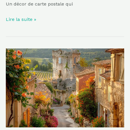
Un décor de carte postale qui
Lire la suite »
Dominé
par
une
forteresse
oubliée,
ce
village
de
Provence
est