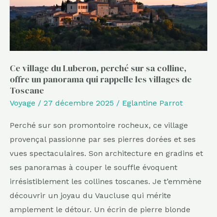
sa
colline,
offre
un
panorama
Ce village du Luberon, perché sur sa colline,
offre un panorama qui rappelle les villages de
qui
Toscane
rappelle
Voyage
/
27 décembre 2025
/
Eglantine Parrot
les
villages
Perché sur son promontoire rocheux, ce village
de
provençal passionne par ses pierres dorées et ses
Toscane
vues spectaculaires. Son architecture en gradins et
ses panoramas à couper le souffle évoquent
irrésistiblement les collines toscanes. Je t’emmène
découvrir un joyau du Vaucluse qui mérite
amplement le détour. Un écrin de pierre blonde