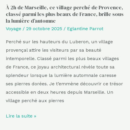
parmi
À 2h de Marseille, ce village perché de Provence,
classé parmi les plus beaux de France, brille sous
les
la lumière d’automne
plus
Voyage
/
29 octobre 2025
/
Eglantine Parrot
beaux
de
Perché sur les hauteurs du Luberon, un village
France,
provençal attire les visiteurs par sa beauté
brille
intemporelle. Classé parmi les plus beaux villages
sous
de France, ce joyau architectural révèle toute sa
la
splendeur lorsque la lumière automnale caresse
lumière
ses pierres dorées. Je t’emmène découvrir ce trésor
d’automne
accessible en deux heures depuis Marseille. Un
village perché aux pierres
Lire la suite »