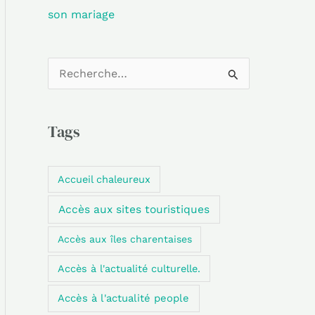
son mariage
R
e
c
Tags
h
e
Accueil chaleureux
r
Accès aux sites touristiques
c
h
Accès aux îles charentaises
e
Accès à l'actualité culturelle.
r
Accès à l'actualité people