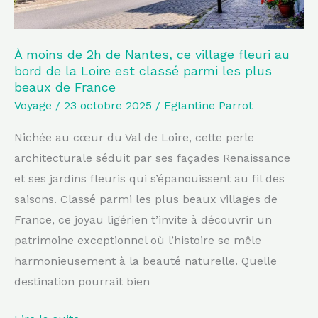
fleuri
au
bord
À moins de 2h de Nantes, ce village fleuri au
bord de la Loire est classé parmi les plus
de
beaux de France
la
Voyage
/
23 octobre 2025
/
Eglantine Parrot
Loire
est
Nichée au cœur du Val de Loire, cette perle
classé
architecturale séduit par ses façades Renaissance
parmi
et ses jardins fleuris qui s’épanouissent au fil des
les
saisons. Classé parmi les plus beaux villages de
plus
France, ce joyau ligérien t’invite à découvrir un
beaux
patrimoine exceptionnel où l’histoire se mêle
de
harmonieusement à la beauté naturelle. Quelle
France
destination pourrait bien