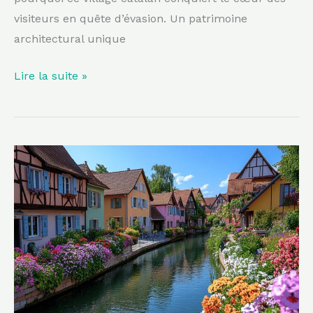
visiteurs en quête d’évasion. Un patrimoine
architectural unique
Lire la suite »
L’Alsace
possède
ce
village
fleuri
d’exception
aux
maisons