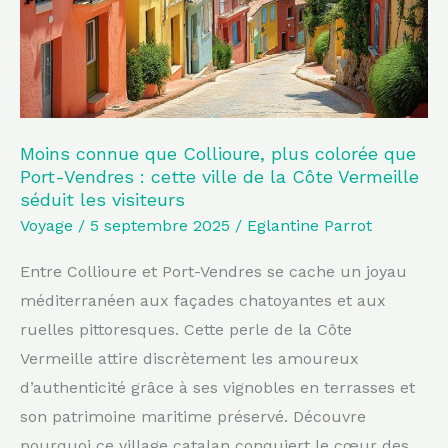
colorée
que
Port-
Vendres
:
cette
Moins connue que Collioure, plus colorée que
Port-Vendres : cette ville de la Côte Vermeille
ville
séduit les visiteurs
de
Voyage
/
5 septembre 2025
/
Eglantine Parrot
la
Côte
Entre Collioure et Port-Vendres se cache un joyau
Vermeille
méditerranéen aux façades chatoyantes et aux
séduit
ruelles pittoresques. Cette perle de la Côte
les
Vermeille attire discrètement les amoureux
visiteurs
d’authenticité grâce à ses vignobles en terrasses et
son patrimoine maritime préservé. Découvre
pourquoi ce village catalan conquiert le cœur des