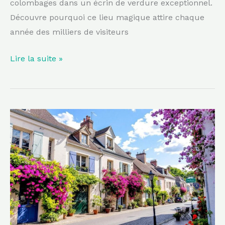
colombages dans un écrin de verdure exceptionnel.
France
Découvre pourquoi ce lieu magique attire chaque
année des milliers de visiteurs
Lire la suite »
À
moins
de
2h
de
Nantes,
ce
village