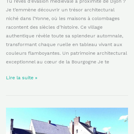
Tu rêves d’évasion médiévale à proximité de Dijon ?
visiter
Je t’emmène découvrir un trésor architectural
en
niché dans l’Yonne, où les maisons à colombages
automne
racontent des siècles d’histoire. Ce village
authentique révèle toute sa splendeur automnale,
transformant chaque ruelle en tableau vivant aux
couleurs flamboyantes. Un patrimoine architectural
exceptionnel au cœur de la Bourgogne Je te
Lire la suite »
À
2h
de