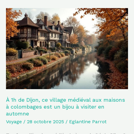
À
1h
de
Dijon,
ce
village
médiéval
aux
maisons
à
colombages
À 1h de Dijon, ce village médiéval aux maisons
à colombages est un bijou à visiter en
est
automne
un
Voyage
/
28 octobre 2025
/
Eglantine Parrot
bijou
à