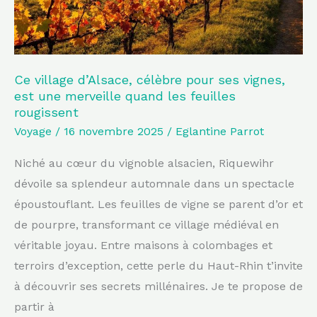
est
une
merveille
quand
Ce village d’Alsace, célèbre pour ses vignes,
est une merveille quand les feuilles
les
rougissent
feuilles
Voyage
/
16 novembre 2025
/
Eglantine Parrot
rougissent
Niché au cœur du vignoble alsacien, Riquewihr
dévoile sa splendeur automnale dans un spectacle
époustouflant. Les feuilles de vigne se parent d’or et
de pourpre, transformant ce village médiéval en
véritable joyau. Entre maisons à colombages et
terroirs d’exception, cette perle du Haut-Rhin t’invite
à découvrir ses secrets millénaires. Je te propose de
partir à