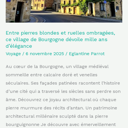
village
de
Bourgogne
dévoile
Entre pierres blondes et ruelles ombragées,
ce village de Bourgogne dévoile mille ans
mille
d’élégance
ans
Voyage
/
6 novembre 2025
/
Eglantine Parrot
d’élégance
Au cœur de la Bourgogne, un village médiéval
sommeille entre calcaire doré et venelles
séculaires. Ses façades patinées racontent l’histoire
d’une cité qui a traversé les siècles sans perdre son
âme. Découvrez ce joyau architectural où chaque
pierre murmure des récits d’antan. Un patrimoine
architectural millénaire sculpté dans la pierre
bourguignonne Je découvre avec émerveillement