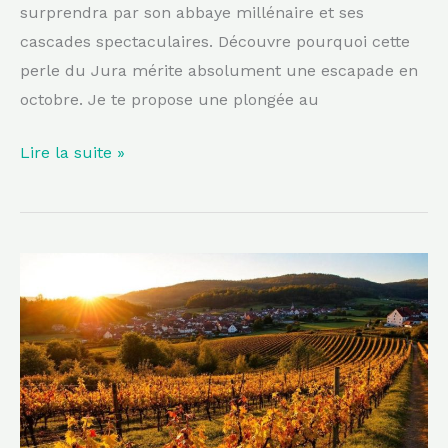
surprendra par son abbaye millénaire et ses
cascades spectaculaires. Découvre pourquoi cette
perle du Jura mérite absolument une escapade en
octobre. Je te propose une plongée au
Lire la suite »
Ce
village
d’Alsace,
célèbre
pour
ses
vignes,