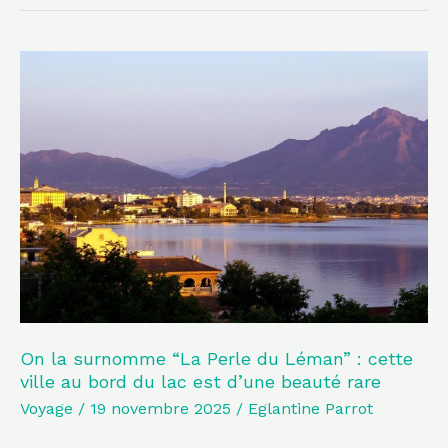
On
la
surnomme
“La
Perle
du
Léman”
:
cette
ville
au
On la surnomme “La Perle du Léman” : cette
ville au bord du lac est d’une beauté rare
bord
Voyage
/
19 novembre 2025
/
Eglantine Parrot
du
lac