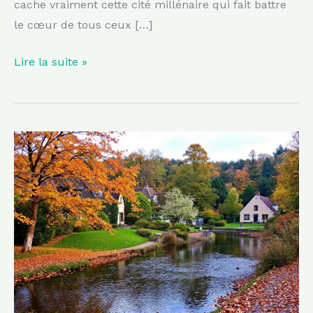
cache vraiment cette cité millénaire qui fait battre
le cœur de tous ceux […]
Lire la suite »
À
90
minutes
de
Lille,
ce
village
des
Flandres