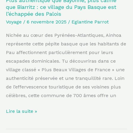
Plus authentique que Bayonne, plus calme
que Biarritz : ce village du Pays Basque est
du
l’échappée des Palois
Pays
Voyage
/
6 novembre 2025
/
Eglantine Parrot
Basque
est
Nichée au cœur des Pyrénées-Atlantiques, Ainhoa
l’échappée
représente cette pépite basque que les habitants de
des
Pau affectionnent particulièrement pour leurs
Palois
escapades dominicales. Tu découvriras dans ce
village classé « Plus Beaux Villages de France » une
authenticité préservée et une tranquillité rare. Loin
de l’effervescence touristique de ses voisines plus
célèbres, cette commune de 700 âmes offre un
Lire la suite »