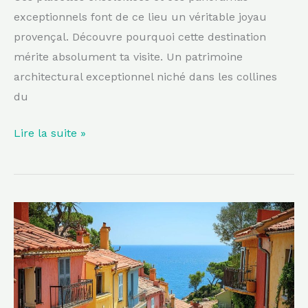
exceptionnels font de ce lieu un véritable joyau
provençal. Découvre pourquoi cette destination
mérite absolument ta visite. Un patrimoine
architectural exceptionnel niché dans les collines
du
Lire la suite »
Moins
connue
que
Collioure,
plus