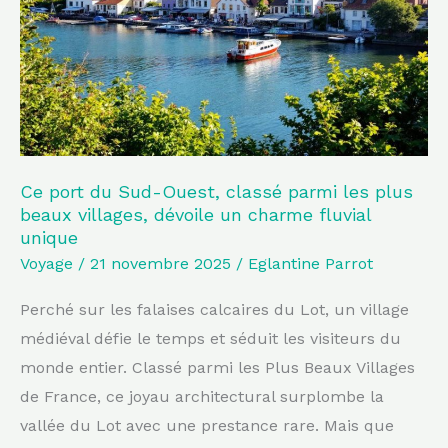
Ouest,
classé
parmi
les
plus
beaux
villages,
Ce port du Sud-Ouest, classé parmi les plus
beaux villages, dévoile un charme fluvial
dévoile
unique
un
Voyage
/
21 novembre 2025
/
Eglantine Parrot
charme
fluvial
Perché sur les falaises calcaires du Lot, un village
unique
médiéval défie le temps et séduit les visiteurs du
monde entier. Classé parmi les Plus Beaux Villages
de France, ce joyau architectural surplombe la
vallée du Lot avec une prestance rare. Mais que