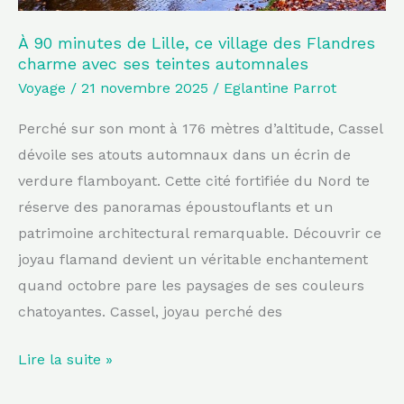
charme
avec
À 90 minutes de Lille, ce village des Flandres
charme avec ses teintes automnales
ses
Voyage
/
21 novembre 2025
/
Eglantine Parrot
teintes
automnales
Perché sur son mont à 176 mètres d’altitude, Cassel
dévoile ses atouts automnaux dans un écrin de
verdure flamboyant. Cette cité fortifiée du Nord te
réserve des panoramas époustouflants et un
patrimoine architectural remarquable. Découvrir ce
joyau flamand devient un véritable enchantement
quand octobre pare les paysages de ses couleurs
chatoyantes. Cassel, joyau perché des
Lire la suite »