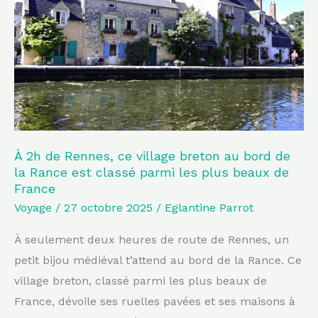
Rennes,
ce
village
breton
au
bord
de
la
À 2h de Rennes, ce village breton au bord de
la Rance est classé parmi les plus beaux de
Rance
France
est
Voyage
/
27 octobre 2025
/
Eglantine Parrot
classé
parmi
À seulement deux heures de route de Rennes, un
les
petit bijou médiéval t’attend au bord de la Rance. Ce
plus
village breton, classé parmi les plus beaux de
beaux
France, dévoile ses ruelles pavées et ses maisons à
de