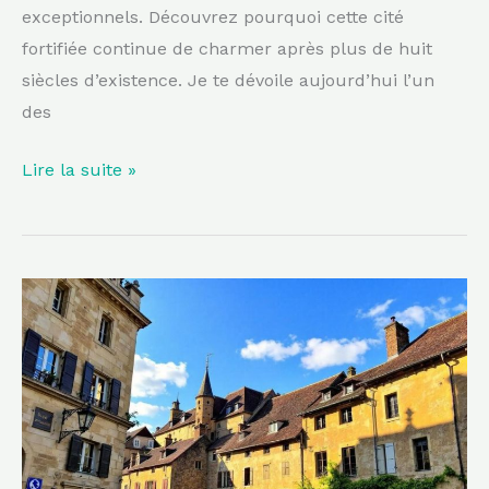
exceptionnels. Découvrez pourquoi cette cité
fortifiée continue de charmer après plus de huit
siècles d’existence. Je te dévoile aujourd’hui l’un
des
Lire la suite »
Entre
pierres
blondes
et
ruelles
ombragées,
ce