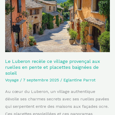
recèle
ce
village
provençal
aux
ruelles
en
pente
et
Le Luberon recèle ce village provençal aux
ruelles en pente et placettes baignées de
placettes
soleil
baignées
Voyage
/
7 septembre 2025
/
Eglantine Parrot
de
soleil
Au cœur du Luberon, un village authentique
dévoile ses charmes secrets avec ses ruelles pavées
qui serpentent entre des maisons aux façades ocre.
Ces placettes ensoleillées et ces panoramas