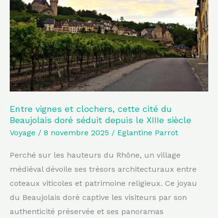
clochers,
cette
cité
du
Beaujolais
doré
séduit
depuis
Entre vignes et clochers, cette cité du
Beaujolais doré séduit depuis le XIIIe siècle
le
Voyage
/
8 novembre 2025
/
Eglantine Parrot
XIIIe
siècle
Perché sur les hauteurs du Rhône, un village
médiéval dévoile ses trésors architecturaux entre
coteaux viticoles et patrimoine religieux. Ce joyau
du Beaujolais doré captive les visiteurs par son
authenticité préservée et ses panoramas