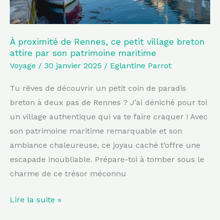
attire
par
son
À proximité de Rennes, ce petit village breton
attire par son patrimoine maritime
patrimoine
Voyage
/
30 janvier 2025
/
Eglantine Parrot
maritime
Tu rêves de découvrir un petit coin de paradis
breton à deux pas de Rennes ? J’ai déniché pour toi
un village authentique qui va te faire craquer ! Avec
son patrimoine maritime remarquable et son
ambiance chaleureuse, ce joyau caché t’offre une
escapade inoubliable. Prépare-toi à tomber sous le
charme de ce trésor méconnu
Lire la suite »