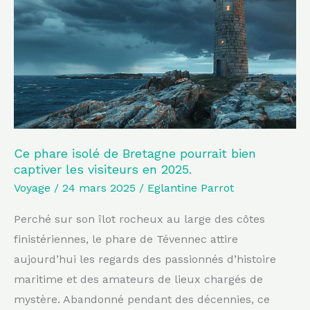
de
Bretagne
pourrait
bien
captiver
les
visiteurs
en
Ce phare isolé de Bretagne pourrait bien
captiver les visiteurs en 2025.
2025.
Voyage
/
24 mars 2025
/
Eglantine Parrot
Perché sur son îlot rocheux au large des côtes
finistériennes, le phare de Tévennec attire
aujourd’hui les regards des passionnés d’histoire
maritime et des amateurs de lieux chargés de
mystère. Abandonné pendant des décennies, ce