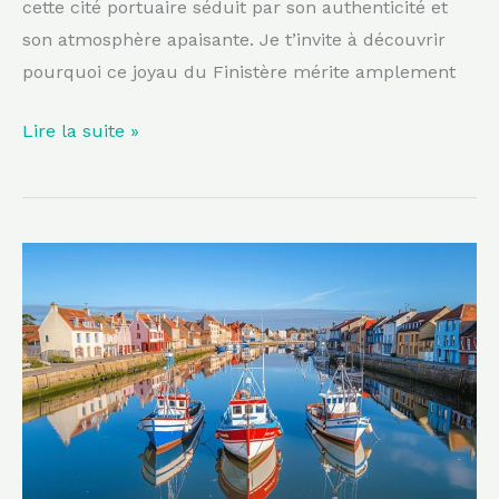
cette cité portuaire séduit par son authenticité et
son atmosphère apaisante. Je t’invite à découvrir
pourquoi ce joyau du Finistère mérite amplement
Lire la suite »
Ce
port
caché
de
Normandie
pourrait
bien
voler