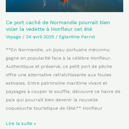
la
vedette
à
Ce port caché de Normandie pourrait bien
voler la vedette à Honfleur cet été
Honfleur
Voyage
/
24 avril 2025
/
Eglantine Parrot
cet
été
**En Normandie, un joyau portuaire méconnu
gagne en popularité face à la célèbre Honfleur.
Authentique et préservé, ce petit port de pêche
offre une alternative rafraîchissante aux foules
estivales. Entre patrimoine maritime vivant et
paysages à couper le souffle, découvre ce havre de
paix qui pourrait bien devenir la nouvelle
coqueluche touristique de l’été.** Honfleur
Lire la suite »