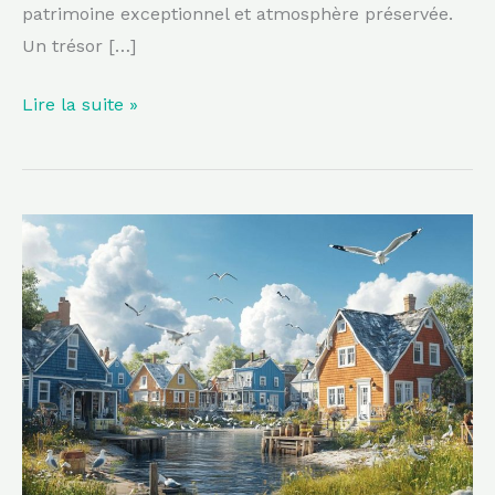
patrimoine exceptionnel et atmosphère préservée.
Un trésor […]
Lire la suite »
Moins
célèbre
que
La
Baule,
ce
village
côtier
est