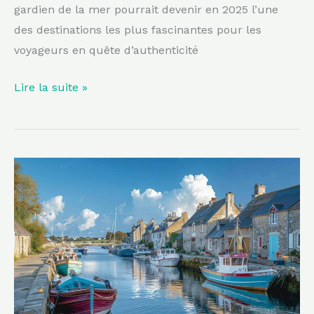
gardien de la mer pourrait devenir en 2025 l’une
des destinations les plus fascinantes pour les
voyageurs en quête d’authenticité
Lire la suite »
À
proximité
de
Rennes,
ce
petit
village
breton