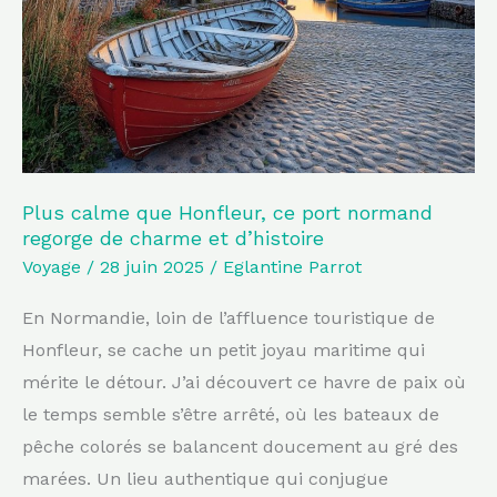
ce
port
normand
regorge
de
charme
et
Plus calme que Honfleur, ce port normand
regorge de charme et d’histoire
d’histoire
Voyage
/
28 juin 2025
/
Eglantine Parrot
En Normandie, loin de l’affluence touristique de
Honfleur, se cache un petit joyau maritime qui
mérite le détour. J’ai découvert ce havre de paix où
le temps semble s’être arrêté, où les bateaux de
pêche colorés se balancent doucement au gré des
marées. Un lieu authentique qui conjugue