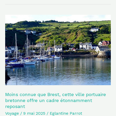
Moins
connue
que
Brest,
cette
ville
portuaire
bretonne
offre
un
cadre
Moins connue que Brest, cette ville portuaire
bretonne offre un cadre étonnamment
étonnamment
reposant
reposant
Voyage
/
9 mai 2025
/
Eglantine Parrot