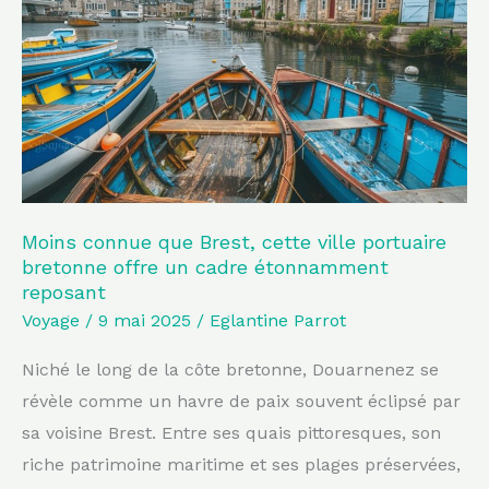
Brest,
cette
ville
portuaire
bretonne
offre
un
cadre
Moins connue que Brest, cette ville portuaire
bretonne offre un cadre étonnamment
étonnamment
reposant
reposant
Voyage
/
9 mai 2025
/
Eglantine Parrot
Niché le long de la côte bretonne, Douarnenez se
révèle comme un havre de paix souvent éclipsé par
sa voisine Brest. Entre ses quais pittoresques, son
riche patrimoine maritime et ses plages préservées,