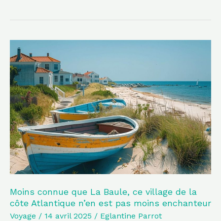
Moins
connue
que
La
Baule,
ce
village
de
la
côte
Atlantique
Moins connue que La Baule, ce village de la
côte Atlantique n’en est pas moins enchanteur
n’en
Voyage
/
14 avril 2025
/
Eglantine Parrot
est