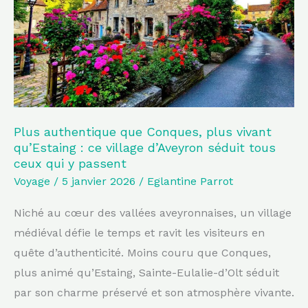
plus
vivant
qu’Estaing
:
ce
village
d’Aveyron
Plus authentique que Conques, plus vivant
qu’Estaing : ce village d’Aveyron séduit tous
séduit
ceux qui y passent
tous
Voyage
/
5 janvier 2026
/
Eglantine Parrot
ceux
qui
Niché au cœur des vallées aveyronnaises, un village
y
médiéval défie le temps et ravit les visiteurs en
passent
quête d’authenticité. Moins couru que Conques,
plus animé qu’Estaing, Sainte-Eulalie-d’Olt séduit
par son charme préservé et son atmosphère vivante.