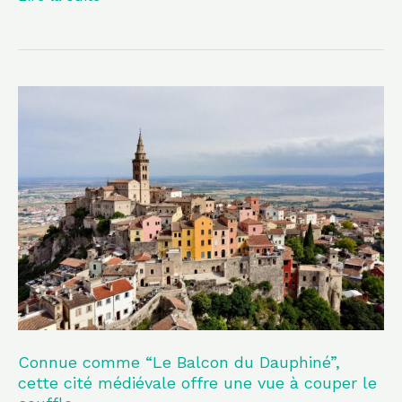
Connue
comme
“Le
Balcon
du
Dauphiné”,
cette
cité
médiévale
offre
une
Connue comme “Le Balcon du Dauphiné”,
cette cité médiévale offre une vue à couper le
vue