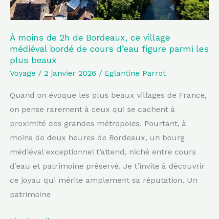
médiéval
bordé
de
À moins de 2h de Bordeaux, ce village
médiéval bordé de cours d’eau figure parmi les
cours
plus beaux
d’eau
Voyage
/
2 janvier 2026
/
Eglantine Parrot
figure
parmi
Quand on évoque les plus beaux villages de France,
les
on pense rarement à ceux qui se cachent à
plus
proximité des grandes métropoles. Pourtant, à
beaux
moins de deux heures de Bordeaux, un bourg
médiéval exceptionnel t’attend, niché entre cours
d’eau et patrimoine préservé. Je t’invite à découvrir
ce joyau qui mérite amplement sa réputation. Un
patrimoine