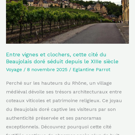
cette
cité
du
Beaujolais
doré
séduit
depuis
Entre vignes et clochers, cette cité du
Beaujolais doré séduit depuis le XIIIe siècle
le
Voyage
/
8 novembre 2025
/
Eglantine Parrot
XIIIe
siècle
Perché sur les hauteurs du Rhône, un village
médiéval dévoile ses trésors architecturaux entre
coteaux viticoles et patrimoine religieux. Ce joyau
du Beaujolais doré captive les visiteurs par son
authenticité préservée et ses panoramas
exceptionnels. Découvrez pourquoi cette cité