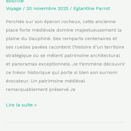
souffle
à
Voyage
/
20 novembre 2025
/
Eglantine Parrot
couper
le
Perchée sur son éperon rocheux, cette ancienne
souffle
place forte médiévale domine majestueusement la
plaine du Dauphiné. Ses remparts centenaires et
ses ruelles pavées racontent l’histoire d’un territoire
stratégique où se mêlent patrimoine architectural
et panoramas exceptionnels. Je t’emmène découvrir
ce trésor historique qui porte si bien son surnom
évocateur. Un patrimoine médiéval
remarquablement préservé Je
Lire la suite »