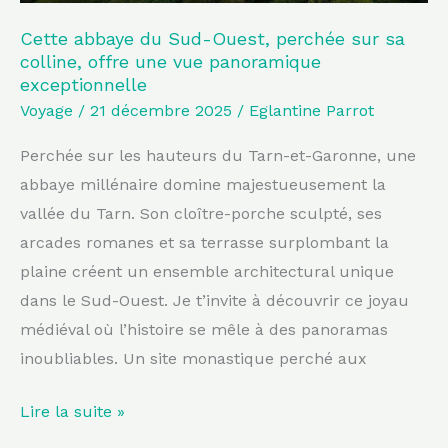
offre
une
Cette abbaye du Sud-Ouest, perchée sur sa
colline, offre une vue panoramique
vue
exceptionnelle
panoramique
Voyage
/
21 décembre 2025
/
Eglantine Parrot
exceptionnelle
Perchée sur les hauteurs du Tarn-et-Garonne, une
abbaye millénaire domine majestueusement la
vallée du Tarn. Son cloître-porche sculpté, ses
arcades romanes et sa terrasse surplombant la
plaine créent un ensemble architectural unique
dans le Sud-Ouest. Je t’invite à découvrir ce joyau
médiéval où l’histoire se mêle à des panoramas
inoubliables. Un site monastique perché aux
Lire la suite »