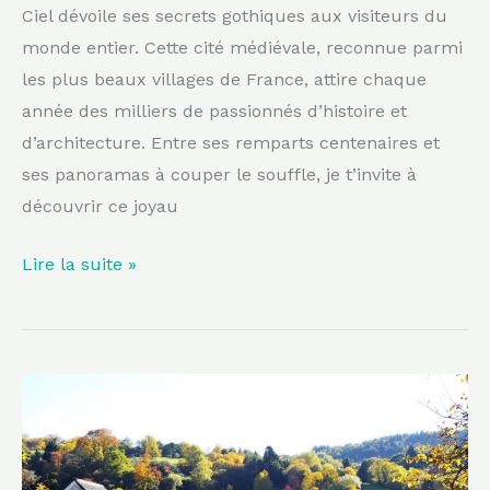
les
Ciel dévoile ses secrets gothiques aux visiteurs du
passionnés
monde entier. Cette cité médiévale, reconnue parmi
d’histoire
les plus beaux villages de France, attire chaque
année des milliers de passionnés d’histoire et
d’architecture. Entre ses remparts centenaires et
ses panoramas à couper le souffle, je t’invite à
découvrir ce joyau
Lire la suite »
Entre
collines
et
forêts,