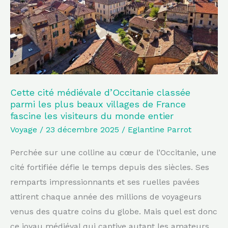
classée
parmi
les
plus
beaux
villages
de
Cette cité médiévale d’Occitanie classée
parmi les plus beaux villages de France
France
fascine les visiteurs du monde entier
fascine
Voyage
/
23 décembre 2025
/
Eglantine Parrot
les
visiteurs
Perchée sur une colline au cœur de l’Occitanie, une
du
cité fortifiée défie le temps depuis des siècles. Ses
monde
remparts impressionnants et ses ruelles pavées
entier
attirent chaque année des millions de voyageurs
venus des quatre coins du globe. Mais quel est donc
ce joyau médiéval qui captive autant les amateurs