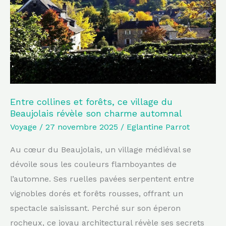
ce
village
du
Beaujolais
révèle
son
charme
Entre collines et forêts, ce village du
Beaujolais révèle son charme automnal
automnal
Voyage
/
27 novembre 2025
/
Eglantine Parrot
Au cœur du Beaujolais, un village médiéval se
dévoile sous les couleurs flamboyantes de
l’automne. Ses ruelles pavées serpentent entre
vignobles dorés et forêts rousses, offrant un
spectacle saisissant. Perché sur son éperon
rocheux, ce joyau architectural révèle ses secrets