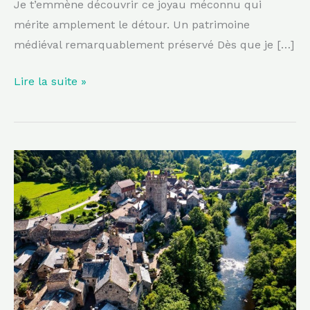
Je t’emmène découvrir ce joyau méconnu qui
mérite amplement le détour. Un patrimoine
médiéval remarquablement préservé Dès que je […]
Lire la suite »
À
moins
de
2h
de
Bordeaux,
ce
village