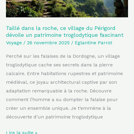
Périgord
dévoile
un
patrimoine
Taillé dans la roche, ce village du Périgord
dévoile un patrimoine troglodytique fascinant
troglodytique
Voyage
/
26 novembre 2025
/
Eglantine Parrot
fascinant
Perché sur les falaises de la Dordogne, un village
troglodytique cache ses secrets dans la pierre
calcaire. Entre habitations rupestres et patrimoine
médiéval, ce joyau architectural captive par son
adaptation remarquable à la roche. Découvre
comment l’homme a su dompter la falaise pour
créer un ensemble unique. Je t’emmène à la
découverte d’un patrimoine troglodytique
Lire la suite »