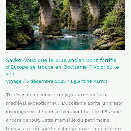
plus
ancien
pont
fortifié
d’Europe
se
trouve
Saviez-vous que le plus ancien pont fortifié
d’Europe se trouve en Occitanie ? Voici où le
en
voir
Occitanie
Voyage
/
6 décembre 2025
/
Eglantine Parrot
?
Voici
Tu rêves de découvrir un joyau architectural
où
médiéval exceptionnel ? L’Occitanie abrite un trésor
le
insoupçonné : le plus ancien pont fortifié d’Europe
voir
encore debout. Cette merveille du patrimoine
français te transporte instantanément au cœur du