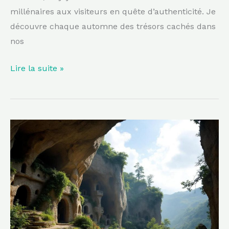
millénaires aux visiteurs en quête d’authenticité. Je
découvre chaque automne des trésors cachés dans
nos
Lire la suite »
Taillé
dans
la
roche,
ce
village
du