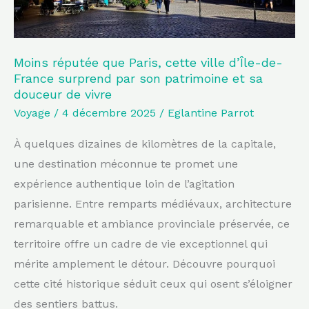
France
surprend
par
Moins réputée que Paris, cette ville d’Île-de-
France surprend par son patrimoine et sa
son
douceur de vivre
patrimoine
Voyage
/
4 décembre 2025
/
Eglantine Parrot
et
sa
À quelques dizaines de kilomètres de la capitale,
douceur
une destination méconnue te promet une
de
expérience authentique loin de l’agitation
vivre
parisienne. Entre remparts médiévaux, architecture
remarquable et ambiance provinciale préservée, ce
territoire offre un cadre de vie exceptionnel qui
mérite amplement le détour. Découvre pourquoi
cette cité historique séduit ceux qui osent s’éloigner
des sentiers battus.