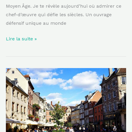
Moyen Âge. Je te révèle aujourd’hui où admirer ce
chef-d’œuvre qui défie les siècles. Un ouvrage
défensif unique au monde
Lire la suite »
Moins
réputée
que
Paris,
cette
ville
d’Île-
de-