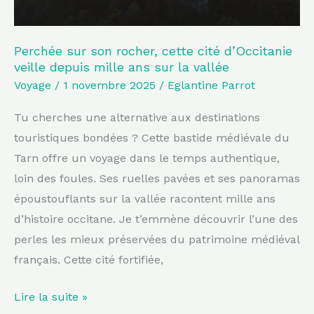
depuis
mille
ans
Perchée sur son rocher, cette cité d’Occitanie
veille depuis mille ans sur la vallée
sur
Voyage
/
1 novembre 2025
/
Eglantine Parrot
la
vallée
Tu cherches une alternative aux destinations
touristiques bondées ? Cette bastide médiévale du
Tarn offre un voyage dans le temps authentique,
loin des foules. Ses ruelles pavées et ses panoramas
époustouflants sur la vallée racontent mille ans
d’histoire occitane. Je t’emmène découvrir l’une des
perles les mieux préservées du patrimoine médiéval
français. Cette cité fortifiée,
Lire la suite »