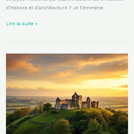
d’histoire et d’architecture ? Je t’emmène
Lire la suite »
Cette
abbaye
du
Sud-
Ouest,
perchée
sur
sa
colline,