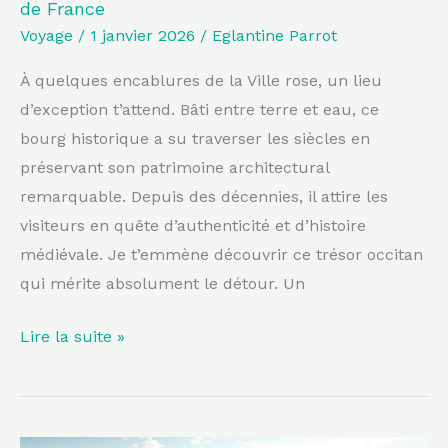
de France
est
Voyage
/
1 janvier 2026
/
Eglantine Parrot
l’un
des
À quelques encablures de la Ville rose, un lieu
plus
d’exception t’attend. Bâti entre terre et eau, ce
remarquables
bourg historique a su traverser les siècles en
de
préservant son patrimoine architectural
France
remarquable. Depuis des décennies, il attire les
visiteurs en quête d’authenticité et d’histoire
médiévale. Je t’emmène découvrir ce trésor occitan
qui mérite absolument le détour. Un
Lire la suite »