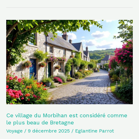
Ce
village
du
Morbihan
est
considéré
comme
le
plus
beau
de
Ce village du Morbihan est considéré comme
le plus beau de Bretagne
Bretagne
Voyage
/
9 décembre 2025
/
Eglantine Parrot