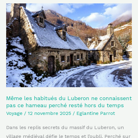
Même
les
habitués
du
Luberon
ne
connaissent
pas
ce
hameau
perché
Même les habitués du Luberon ne connaissent
pas ce hameau perché resté hors du temps
resté
Voyage
/
12 novembre 2025
/
Eglantine Parrot
hors
du
Dans les replis secrets du massif du Luberon, un
temps
village médiéval défie le temps et l’oubli. Perché sur