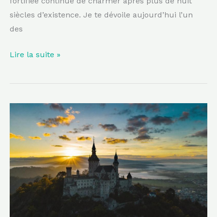
fortifiée continue de charmer après plus de huit
siècles d’existence. Je te dévoile aujourd’hui l’un
des
Lire la suite »
Perchée
sur
son
rocher,
cette
cité
d’Occitanie
veille