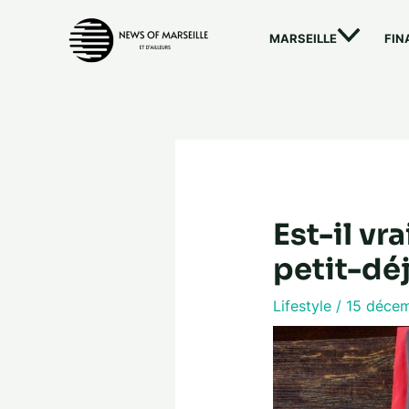
Aller
au
MARSEILLE
FIN
contenu
Est-il v
petit-dé
Lifestyle
/
15 déce