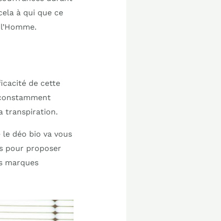
cela à qui que ce
ur l’Homme.
cacité de cette
t constamment
a transpiration.
 le déo bio va vous
es pour proposer
es marques