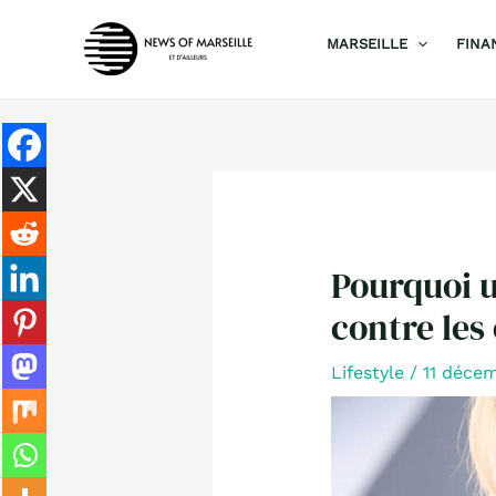
Aller
MARSEILLE
FINA
au
contenu
Pourquoi u
contre les
Lifestyle
/
11 déce