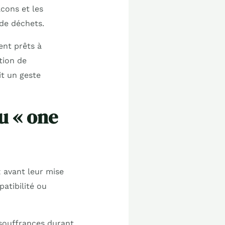
acons et les
de déchets.
ent prêts à
tion de
it un geste
ou « one
 avant leur mise
atibilité ou
 souffrances durant