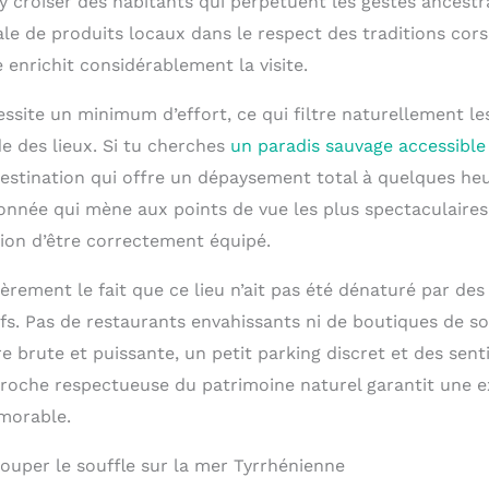
y croiser des habitants qui perpétuent les gestes ancest
ale de produits locaux dans le respect des traditions cors
enrichit considérablement la visite.
essite un minimum d’effort, ce qui filtre naturellement les
e des lieux. Si tu cherches
un paradis sauvage accessible
estination qui offre un dépaysement total à quelques he
onnée qui mène aux points de vue les plus spectaculaire
tion d’être correctement équipé.
lièrement le fait que ce lieu n’ait pas été dénaturé par 
ifs. Pas de restaurants envahissants ni de boutiques de s
ure brute et puissante, un petit parking discret et des sent
proche respectueuse du patrimoine naturel garantit une 
morable.
uper le souffle sur la mer Tyrrhénienne