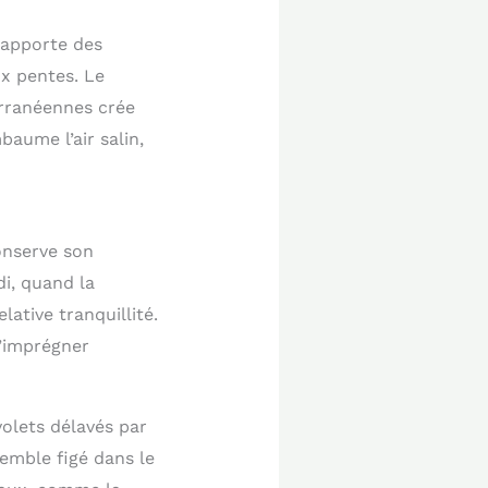
 apporte des
x pentes. Le
erranéennes crée
aume l’air salin,
onserve son
di, quand la
lative tranquillité.
s’imprégner
volets délavés par
semble figé dans le