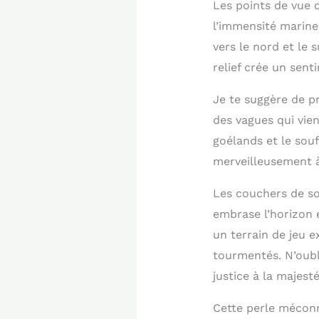
Les points de vue q
l’immensité marine.
vers le nord et le 
relief crée un sent
Je te suggère de p
des vagues qui vien
goélands et le sou
merveilleusement à
Les couchers de sol
embrase l’horizon 
un terrain de jeu e
tourmentés. N’oubl
justice à la majest
Cette perle mécon