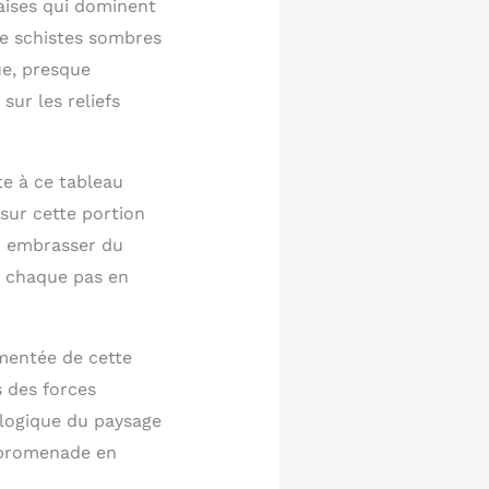
aises qui dominent
 de schistes sombres
ue, presque
sur les reliefs
te à ce tableau
 sur cette portion
r embrasser du
s chaque pas en
ementée de cette
s des forces
éologique du paysage
e promenade en