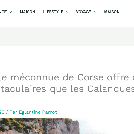
NCE
MAISON
LIFESTYLE
VOYAGE
MAISON
le méconnue de Corse offre 
taculaires que les Calanque
026
/ Par
Eglantine Parrot