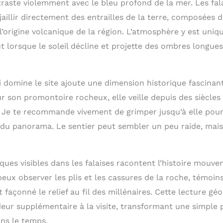
traste violemment avec le bleu profond de la mer. Les fal
jaillir directement des entrailles de la terre, composées
’origine volcanique de la région. L’atmosphère y est uniq
 lorsque le soleil décline et projette des ombres longues 
i domine le site ajoute une dimension historique fascinan
r son promontoire rocheux, elle veille depuis des siècles
e. Je te recommande vivement de grimper jusqu’à elle pou
té du panorama. Le sentier peut sembler un peu raide, mai
ques visibles dans les falaises racontent l’histoire mouv
 peux observer les plis et les cassures de la roche, témoin
 façonné le relief au fil des millénaires. Cette lecture g
eur supplémentaire à la visite, transformant une simpl
ans le temps.