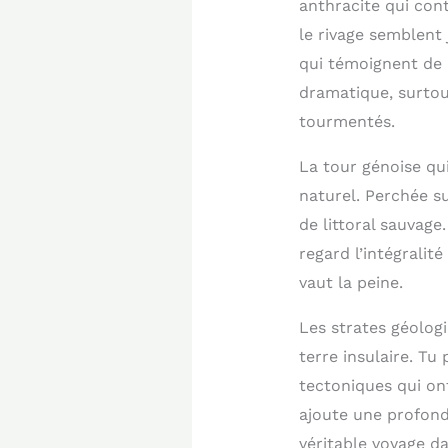
anthracite qui con
le rivage semblent 
qui témoignent de l
dramatique, surtout
tourmentés.
La tour génoise qu
naturel. Perchée su
de littoral sauvag
regard l’intégrali
vaut la peine.
Les strates géologi
terre insulaire. Tu
tectoniques qui ont
ajoute une profond
véritable voyage d