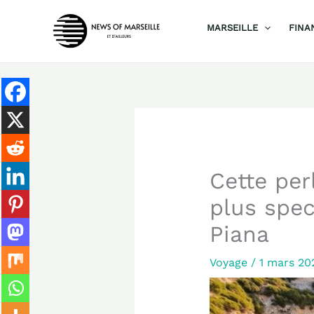
Aller
MARSEILLE
FINA
au
contenu
Cette per
plus spec
Piana
Voyage
/
1 mars 2