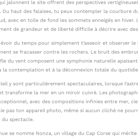
ui jalonnent le site offrent des perspectives vertigineuses
 Du haut des falaises, tu peux contempler la courbure du l
sud, avec en toile de fond les sommets enneigés en hiver. L
iment de grandeur et de liberté difficile à décrire avec de
révoir du temps pour simplement t’asseoir et observer le 
nent se fracasser contre les rochers. Le bruit des embrun
ffle du vent composent une symphonie naturelle apaisante
 la contemplation et à la déconnexion totale du quotidie
eil y sont particulièrement spectaculaires, lorsque l’astr
et transforme la mer en un miroir cuivré. Les photographe
xceptionnel, avec des compositions infinies entre mer, ciel
ie pas ton appareil photo, même si aucun cliché ne pour
é du spectacle.
nue se nomme Nonza, un village du Cap Corse qui mérite