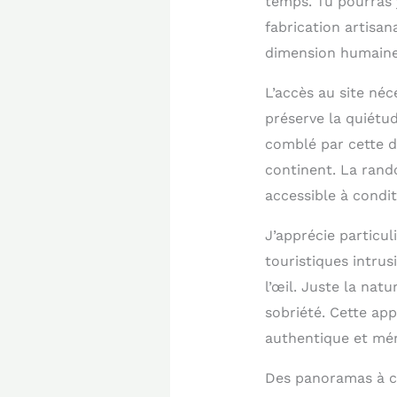
temps. Tu pourras 
fabrication artisan
dimension humaine 
L’accès au site néc
préserve la quiétud
comblé par cette d
continent. La rand
accessible à condi
J’apprécie particu
touristiques intrus
l’œil. Juste la nat
sobriété. Cette ap
authentique et mé
Des panoramas à co