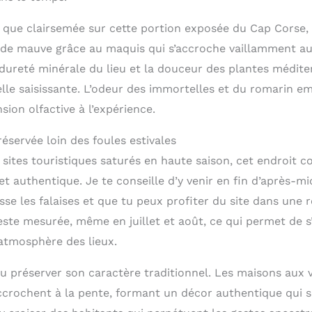
n que clairsemée sur cette portion exposée du Cap Corse,
 de mauve grâce au maquis qui s’accroche vaillamment au
 dureté minérale du lieu et la douceur des plantes médit
le saisissante. L’odeur des immortelles et du romarin emb
ion olfactive à l’expérience.
éservée loin des foules estivales
sites touristiques saturés en haute saison, cet endroit c
t authentique. Je te conseille d’y venir en fin d’après-mi
se les falaises et que tu peux profiter du site dans une re
este mesurée, même en juillet et août, ce qui permet de 
’atmosphère des lieux.
 su préserver son caractère traditionnel. Les maisons aux 
’accrochent à la pente, formant un décor authentique qui 