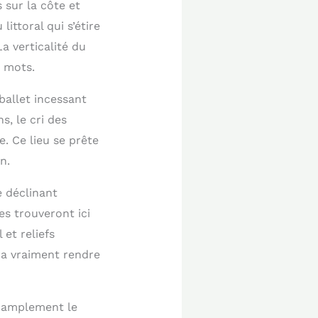
 sur la côte et
ittoral qui s’étire
a verticalité du
s mots.
ballet incessant
s, le cri des
. Ce lieu se prête
n.
e déclinant
s trouveront ici
 et reliefs
ra vraiment rendre
 amplement le