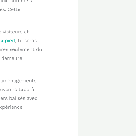
raux, comme la
es. Cette
 visiteurs et
 à pied
, tu seras
ures seulement du
s demeure
des aménagements
ouvenirs tape-à-
iers balisés avec
expérience