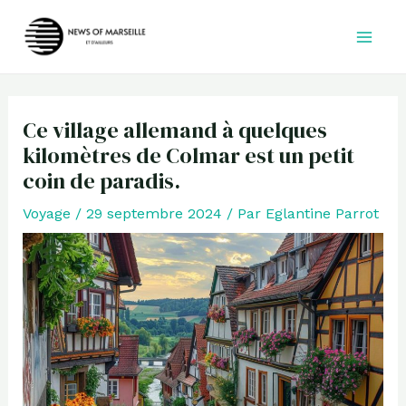
Aller
au
contenu
Ce village allemand à quelques
kilomètres de Colmar est un petit
coin de paradis.
Voyage
/
29 septembre 2024
/ Par
Eglantine Parrot