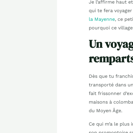
Je l’affirme haut e
qui te fera voyager
la Mayenne
, ce pe
pourquoi ce village
Un voyag
rempart
Dès que tu franch
transporté dans une
fait frissonner d’ex
maisons à colombag
du Moyen Âge.
Ce qui m’a le plus 
son promontoire roc