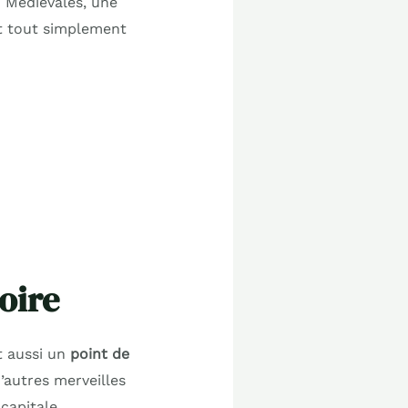
x Médiévales, une
it tout simplement
oire
t aussi un
point de
d’autres merveilles
a capitale