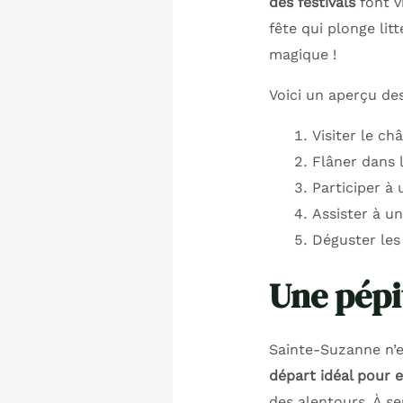
des festivals
font v
fête qui plonge lit
magique !
Voici un aperçu des
Visiter le ch
Flâner dans l
Participer à
Assister à u
Déguster les 
Une pépi
Sainte-Suzanne n’e
départ idéal pour e
des alentours. À s