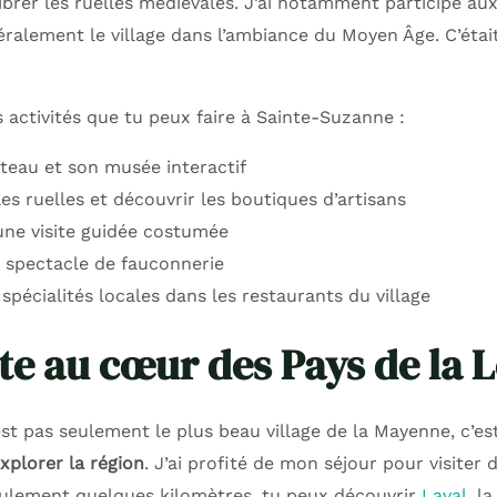
ibrer les ruelles médiévales. J’ai notamment participé au
téralement le village dans l’ambiance du Moyen Âge. C’éta
 activités que tu peux faire à Sainte-Suzanne :
âteau et son musée interactif
es ruelles et découvrir les boutiques d’artisans
 une visite guidée costumée
n spectacle de fauconnerie
spécialités locales dans les restaurants du village
te au cœur des Pays de la L
st pas seulement le plus beau village de la Mayenne, c’es
xplorer la région
. J’ai profité de mon séjour pour visiter 
eulement quelques kilomètres, tu peux découvrir
Laval
, l