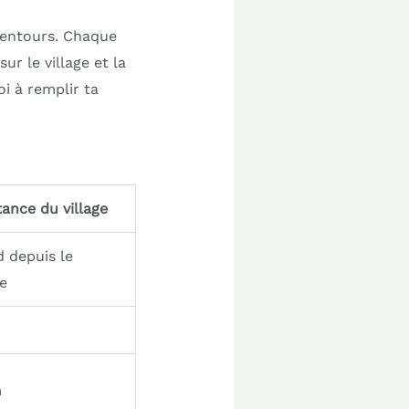
alentours. Chaque
r le village et la
i à remplir ta
tance du village
d depuis le
e
m