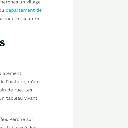
cherches un village
 du
département de
se-moi te raconter
s
édiatement
 l’histoire, m’ont
in de rue. Les
un tableau vivant
lée
. Perché sur
s. J’ai passé des