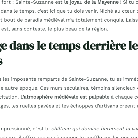
t fort : Sainte-Suzanne est
le joyau de la Mayenne
! Si tu 
 dans le temps, c’est ici que tu dois venir. Niché au cœur
tit bout de paradis médiéval m’a totalement conquis. Lais
 est, sans conteste, le plus beau de la région.
e dans le temps derrière le
s
is les imposants remparts de Sainte-Suzanne, tu es imm
 autre époque. Ces murs séculaires, témoins silencieux de
citation.
L’atmosphère médiévale est palpable
à chaque co
es, les ruelles pavées et les échoppes d’artisans créent 
impressionné, c’est le
château qui domine fièrement la val
heux, il offre une vue à couper le souffle sur les environ