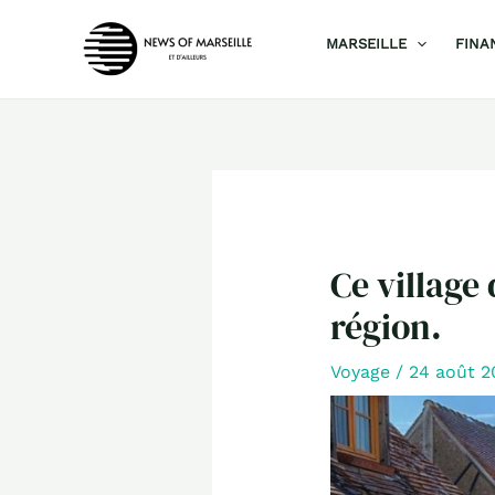
Aller
MARSEILLE
FINA
au
contenu
Ce village
région.
Voyage
/
24 août 