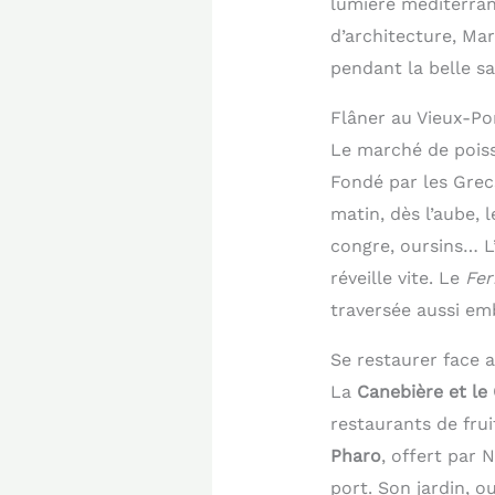
lumière méditerra
d’architecture, Mar
pendant la belle sa
Flâner au Vieux-Po
Le marché de poiss
Fondé par les Gre
matin, dès l’aube, 
congre, oursins… L’
réveille vite. Le
Fer
traversée aussi em
Se restaurer face 
La
Canebière et le
restaurants de frui
Pharo
, offert par 
port. Son jardin, o