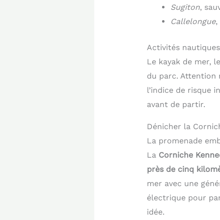
Sugiton
, sau
Callelongue
,
Activités nautiques
Le kayak de mer, le
du parc. Attention
l’indice de risque i
avant de partir.
Dénicher la Cornic
La promenade embl
La
Corniche Kenne
près de cinq kilom
mer avec une généro
électrique pour pa
idée.