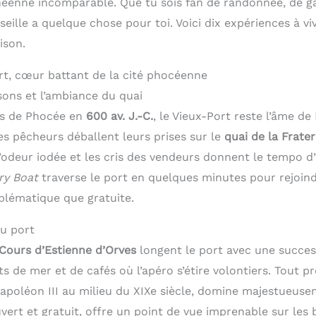
néenne incomparable. Que tu sois fan de randonnée, de 
seille a quelque chose pour toi. Voici dix expériences à v
ison.
rt, cœur battant de la cité phocéenne
ons et l’ambiance du quai
cs de Phocée en
600 av. J.-C.
, le Vieux-Port reste l’âme de
les pêcheurs déballent leurs prises sur le
quai de la Frater
odeur iodée et les cris des vendeurs donnent le tempo d’u
ry Boat
traverse le port en quelques minutes pour rejoindr
blématique que gratuite.
au port
 Cours d’Estienne d’Orves
longent le port avec une succes
ts de mer et de cafés où l’apéro s’étire volontiers. Tout p
Napoléon III au milieu du XIXe siècle, domine majestueuse
uvert et gratuit, offre un point de vue imprenable sur les 