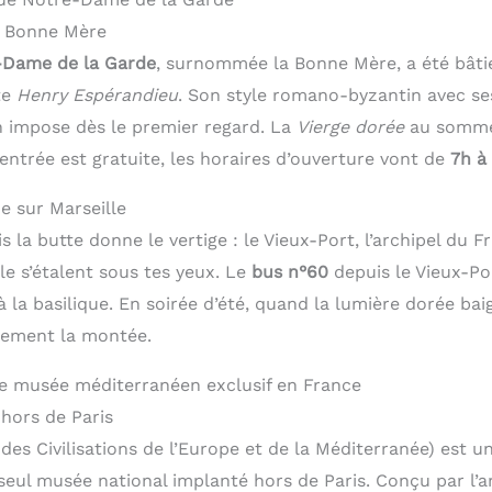
la Bonne Mère
-Dame de la Garde
, surnommée la Bonne Mère, a été bâti
te
Henry Espérandieu
. Son style romano-byzantin avec s
 impose dès le premier regard. La
Vierge dorée
au sommet
L’entrée est gratuite, les horaires d’ouverture vont de
7h à
 sur Marseille
la butte donne le vertige : le Vieux-Port, l’archipel du Fr
ille s’étalent sous tes yeux. Le
bus n°60
depuis le Vieux-P
 la basilique. En soirée d’été, quand la lumière dorée baig
gement la montée.
le musée méditerranéen exclusif en France
hors de Paris
es Civilisations de l’Europe et de la Méditerranée) est u
e seul musée national implanté hors de Paris. Conçu par l’