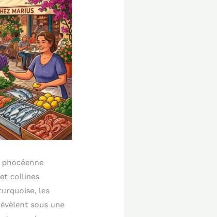
té phocéenne
et collines
turquoise, les
révèlent sous une