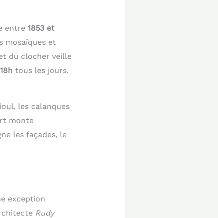
e entre
1853 et
es mosaïques et
 du clocher veille
 18h
tous les jours.
ioul, les calanques
ort monte
ne les façades, le
ne exception
architecte
Rudy