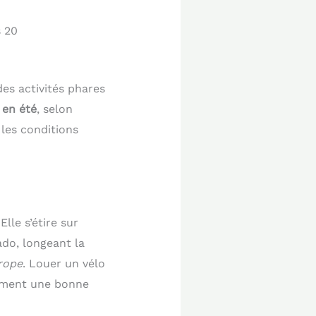
s 20
des activités phares
 en été
, selon
 les conditions
 Elle s’étire sur
ado, longeant la
rope
. Louer un vélo
hement une bonne