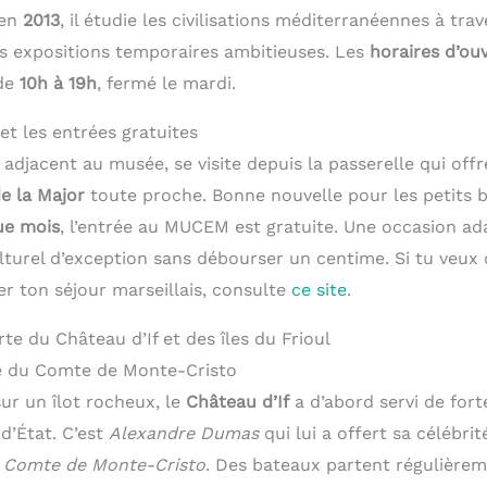
 en
2013
, il étudie les civilisations méditerranéennes à tra
 expositions temporaires ambitieuses. Les
horaires d’ou
 de
10h à 19h
, fermé le mardi.
et les entrées gratuites
 adjacent au musée, se visite depuis la passerelle qui off
e la Major
toute proche. Bonne nouvelle pour les petits 
ue mois
, l’entrée au MUCEM est gratuite. Une occasion ad
lturel d’exception sans débourser un centime. Si tu veux 
er ton séjour marseillais, consulte
ce site
.
rte du Château d’If et des îles du Frioul
e du Comte de Monte-Cristo
ur un îlot rocheux, le
Château d’If
a d’abord servi de fort
d’État. C’est
Alexandre Dumas
qui lui a offert sa célébri
u
Comte de Monte-Cristo
. Des bateaux partent régulièrem