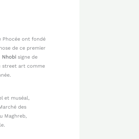
 de Phocée ont fondé
chose de ce premier
n
Nhobi
signe de
u street art comme
nnée.
el et muséal,
 Marché des
du Maghreb,
le.