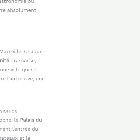
gastronomie ou
ivre absolument
 Marseille. Chaque
nité
: rascasse,
ne ville qui se
e l’autre rive, une
sion de
roche, le
Palais du
ment l’entrée du
bateaux et la