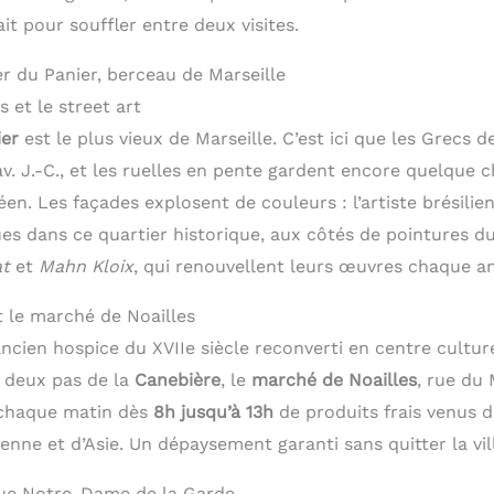
it pour souffler entre deux visites.
r du Panier, berceau de Marseille
s et le street art
ier
est le plus vieux de Marseille. C’est ici que les Grecs
v. J.-C., et les ruelles en pente gardent encore quelque 
en. Les façades explosent de couleurs : l’artiste brésilie
s dans ce quartier historique, aux côtés de pointures d
t
et
Mahn Kloix
, qui renouvellent leurs œuvres chaque a
et le marché de Noailles
ancien hospice du XVIIe siècle reconverti en centre cultur
À deux pas de la
Canebière
, le
marché de Noailles
, rue du
 chaque matin dès
8h jusqu’à 13h
de produits frais venus 
enne et d’Asie. Un dépaysement garanti sans quitter la vil
que Notre-Dame de la Garde