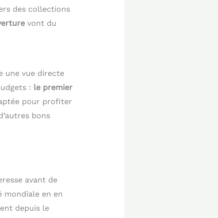
vers des collections
verture
vont du
re une vue directe
budgets :
le premier
aptée pour profiter
d’autres bons
eresse avant de
té mondiale en en
ent depuis le