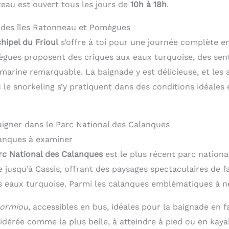
teau est ouvert tous les jours de
10h à 18h
.
 des îles Ratonneau et Pomègues
hipel du Frioul
s’offre à toi pour une journée complète en
gues proposent des criques aux eaux turquoise, des sen
arine remarquable. La baignade y est délicieuse, et les a
e snorkeling s’y pratiquent dans des conditions idéales e
igner dans le Parc National des Calanques
lanques à examiner
rc National des Calanques
est le plus récent parc national
e jusqu’à Cassis, offrant des paysages spectaculaires de fa
 eaux turquoise. Parmi les calanques emblématiques à n
ormiou
, accessibles en bus, idéales pour la baignade en f
sidérée comme la plus belle, à atteindre à pied ou en kaya