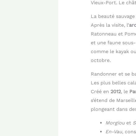
Vieux-Port. Le châ
La beauté sauvage
Après la visite, l’
arc
Ratonneau et Pomè
et une faune sous-m
comme le kayak ou l
octobre.
Randonner et se ba
Les plus belles ca
Créé en
2012
, le
Pa
s’étend de Marseill
plongeant dans des
Morgiou
et
S
En-Vau
, con