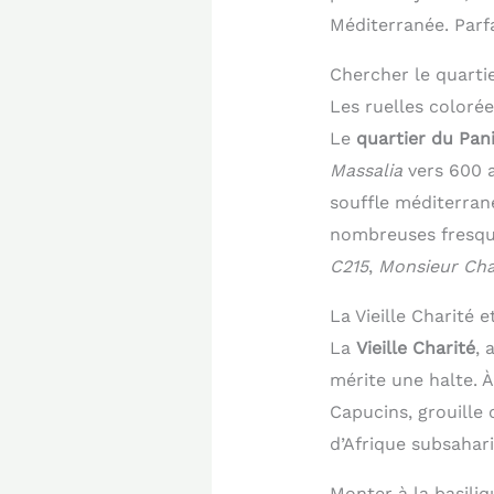
Méditerranée. Parfa
Chercher le quartie
Les ruelles colorée
Le
quartier du Pan
Massalia
vers 600 a
souffle méditerrané
nombreuses fresque
C215
,
Monsieur Cha
La Vieille Charité 
La
Vieille Charité
, 
mérite une halte. 
Capucins, grouille
d’Afrique subsahari
Monter à la basili