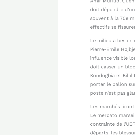
Amir Murillo, Quen
doit dépendre d’un
souvent à la 70e mi
effectifs se fissure
Le milieu a besoin d
Pierre-Emile Højbj
influence visible l
doit casser un blo
Kondogbia et Bilal
porter le ballon su
poste n’est pas gla
Les marchés liront
Le mercato marseill
contrainte de l’UEF
départs, les bless