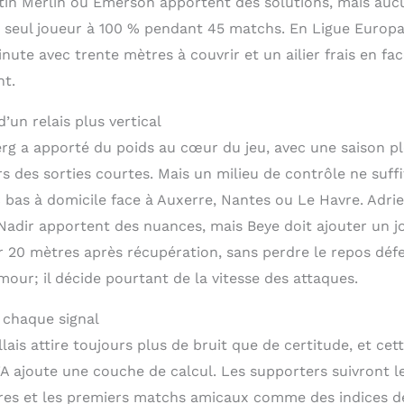
tin Merlin ou Emerson apportent des solutions, mais auc
 seul joueur à 100 % pendant 45 matchs. En Ligue Europa, 
nute avec trente mètres à couvrir et un ailier frais en face
nt.
’un relais plus vertical
erg a apporté du poids au cœur du jeu, avec une saison pl
ors des sorties courtes. Mais un milieu de contrôle ne suf
c bas à domicile face à Auxerre, Nantes ou Le Havre. Adri
 Nadir apportent des nuances, mais Beye doit ajouter un 
r 20 mètres après récupération, sans perdre le repos défen
mour; il décide pourtant de la vitesse des attaques.
 chaque signal
ais attire toujours plus de bruit que de certitude, et cett
A ajoute une couche de calcul. Les supporters suivront les
ures et les premiers matchs amicaux comme des indices de