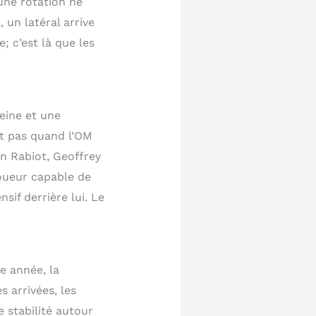
une rotation ne
un latéral arrive
; c’est là que les
eine et une
fit pas quand l’OM
en Rabiot, Geoffrey
joueur capable de
sif derrière lui. Le
e année, la
 arrivées, les
 stabilité autour