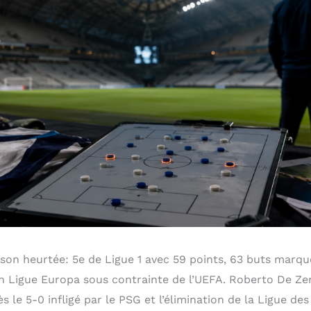
ison heurtée: 5e de Ligue 1 avec 59 points, 63 buts marqu
n Ligue Europa sous contrainte de l’UEFA. Roberto De Zerb
rès le 5-0 infligé par le PSG et l’élimination de la Ligue d