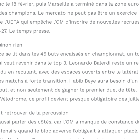
nc le 18 février, puis Marseille a terminé dans la zone eu
 des champions. Le mercato ne peut pas être un exercice
e l’UEFA qui empêche l’OM d’inscrire de nouvelles recrues 
27. Le temps presse.
sinon rien
e se lit dans les 45 buts encaissés en championnat, un to
 veut revenir dans le top 3. Leonardo Balerdi reste un re
u en reculant, avec des espaces ouverts entre le latéral e
 matchs à forte transition. Habib Beye aura besoin d’un
but, et non seulement de gagner le premier duel de tête. 
Vélodrome, ce profil devient presque obligatoire dès juille
nt retrouver de la percussion
ussi parler des côtés, car l’OM a manqué de constance da
fensifs quand le bloc adverse l’obligeait à attaquer plac