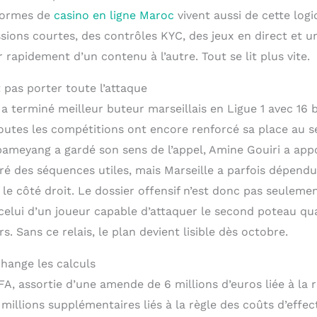
eformes de
casino en ligne Maroc
vivent aussi de cette log
sions courtes, des contrôles KYC, des jeux en direct et u
rapidement d’un contenu à l’autre. Tout se lit plus vite.
pas porter toute l’attaque
terminé meilleur buteur marseillais en Ligue 1 avec 16 b
outes les compétitions ont encore renforcé sa place au se
ameyang a gardé son sens de l’appel, Amine Gouiri a appor
é des séquences utiles, mais Marseille a parfois dépendu 
 le côté droit. Le dossier offensif n’est donc pas seuleme
i celui d’un joueur capable d’attaquer le second poteau 
s. Sans ce relais, le plan devient lisible dès octobre.
hange les calculs
FA, assortie d’une amende de 6 millions d’euros liée à la 
 millions supplémentaires liés à la règle des coûts d’effect