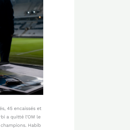
és, 45 encaissés et
i a quitté l’OM le
es champions. Habib