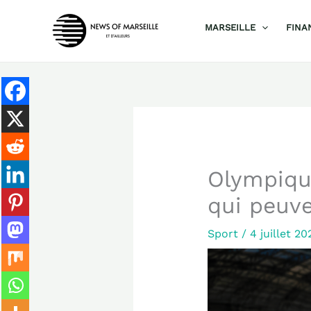
Aller
MARSEILLE
FINA
au
contenu
Olympique
qui peuve
Sport
/
4 juillet 2