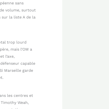
ropéenne sans
 de volume, surtout
sur la liste A de la
tal trop lourd
père, mais l’OM a
t l’axe,
 défenseur capable
Si Marseille garde
t.
ns les centres et
é. Timothy Weah,