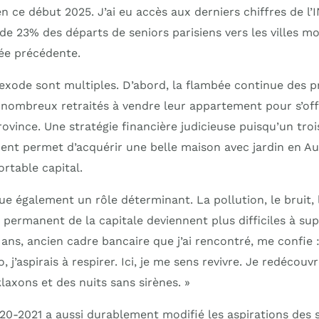
en ce début 2025. J’ai eu accès aux derniers chiffres de l
e 23% des départs de seniors parisiens vers les villes m
née précédente.
exode sont multiples. D’abord, la flambée continue des pr
 nombreux retraités à vendre leur appartement pour s’offr
ovince. Une stratégie financière judicieuse puisqu’un troi
nt permet d’acquérir une belle maison avec jardin en Au
rtable capital.
oue également un rôle déterminant. La pollution, le bruit,
 permanent de la capitale deviennent plus difficiles à sup
ans, ancien cadre bancaire que j’ai rencontré, me confie 
’aspirais à respirer. Ici, je me sens revivre. Je redécouvre
axons et des nuits sans sirènes. »
0-2021 a aussi durablement modifié les aspirations des s