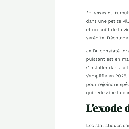
**Lassés du tumulte
dans une petite vil
et un coût de la vi
sérénité. Découvr
Je l’ai constaté l
puissant est en mar
s’installer dans c
s’amplifie en 2025,
pour rejoindre spé
qui redessine la c
L’exode d
Les statistiques so