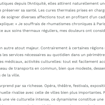
tiques depuis l’Antiquité, elles attirent naturellement u
e préserver sa santé. Les cures thermales prises en charg
de soigner diverses affections tout en profitant d’un cad
explique: « Je souffrais de rhumatismes chroniques à Par
grâce aux soins thermaux réguliers, mes douleurs ont cons
 un autre atout majeur. Contrairement à certaines régions r
 les services nécessaires au quotidien dans un périmètre 
s médicaux, activités culturelles: tout est facilement a
éseau de transports en commun, bien que modeste, desser
de la ville.
surprend par sa richesse. Opéra, théâtre, festivals, exposi
lle rivalise avec celle de villes bien plus importantes. 
 à une vie culturelle intense, ce dynamisme constitue une