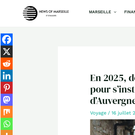
Aller
MARSEILLE
FINA
au
contenu
En 2025, d
pour s’inst
d’Auvergn
Voyage
/
16 juillet