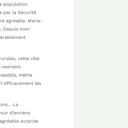
ne population
e par la Sécurité
re agréable. Marie-
is. Depuis mon
idérablement
urales, cette ville
restreint.
ccessible, même
t efficacement les
tions… La
Pour d’anciens
 agréable surprise