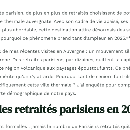
 parisien, de plus en plus de retraités choisissent de pos
le thermale auvergnate. Avec son cadre de vie apaisé, ses
e plus abordable, cette destination attire désormais des 
e pourquoi ce phénomène prend tant d’ampleur en 2025.*
ors de mes récentes visites en Auvergne : un mouvement si
che. Des retraités parisiens, par dizaines, quittent la cap
ette région volcanique aux paysages époustouflants. Ce p
 mérite qu’on s’y attarde. Pourquoi tant de seniors font-il
cifiquement cette ville thermale ? J’ai enquêté pour com
arte démographique de notre pays.
es retraités parisiens en 2
nt formelles : jamais le nombre de Parisiens retraités quit