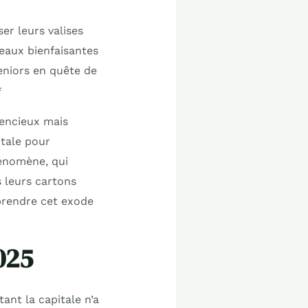
er leurs valises
 eaux bienfaisantes
seniors en quête de
*
lencieux mais
itale pour
hénomène, qui
s leurs cartons
prendre cet exode
025
tant la capitale n’a