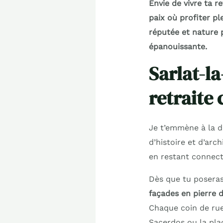
Envie de vivre ta r
paix où profiter p
réputée et nature p
épanouissante.
Sarlat-l
retraite 
Je t’emmène à la d
d’histoire et d’arch
en restant connect
Dès que tu poseras
façades en pierre 
Chaque coin de rue
Sacerdos ou la pla