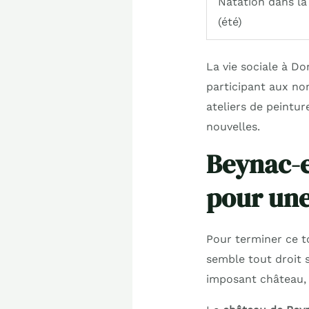
Natation dans l
(été)
La vie sociale à D
participant aux nom
ateliers de peintur
nouvelles.
Beynac-e
pour une 
Pour terminer ce to
semble tout droit 
imposant château, c