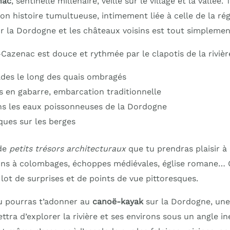
nac
, sentinelle millénaire, veille sur le village et la vallée.
on histoire tumultueuse, intimement liée à celle de la ré
ur la Dordogne et les châteaux voisins est tout simpleme
Cazenac est douce et rythmée par le clapotis de la rivièr
des le long des quais ombragés
es en gabarre, embarcation traditionnelle
s les eaux poissonneuses de la Dordogne
ques sur les berges
 de
petits trésors architecturaux
que tu prendras plaisir à 
ons à colombages, échoppes médiévales, église romane… 
lot de surprises et de points de vue pittoresques.
tu pourras t’adonner au
canoë-kayak
sur la Dordogne, une 
ttra d’explorer la rivière et ses environs sous un angle in