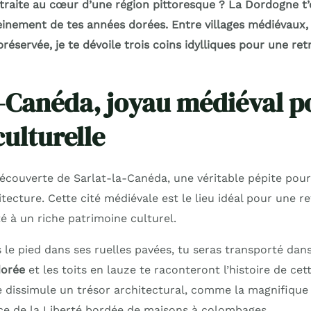
etraite au cœur d’une région pittoresque ? La Dordogne t’
leinement de tes années dorées. Entre villages médiévaux
réservée, je te dévoile trois coins idylliques pour une retr
a-Canéda, joyau médiéval p
culturelle
écouverte de Sarlat-la-Canéda, une véritable pépite pou
itecture. Cette cité médiévale est le lieu idéal pour une re
é à un riche patrimoine culturel.
 le pied dans ses ruelles pavées, tu seras transporté dan
dorée
et les toits en lauze te raconteront l’histoire de cett
 dissimule un trésor architectural, comme la magnifique
ce de la Liberté bordée de maisons à colombages.