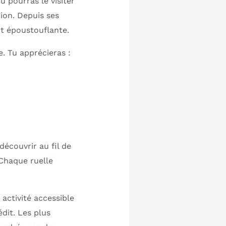
 Tu pourras le visiter
gion. Depuis ses
nt époustouflante.
e. Tu apprécieras :
découvrir au fil de
Chaque ruelle
activité accessible
édit. Les plus