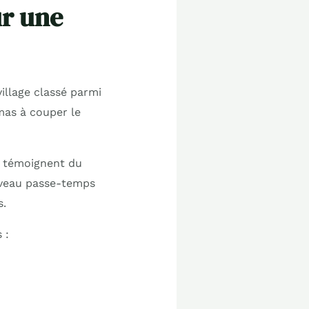
ur une
illage classé parmi
mas à couper le
 témoignent du
ouveau passe-temps
s.
 :