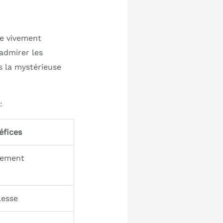
le vivement
 admirer les
s la mystérieuse
:
éfices
cement
lesse