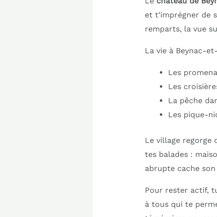
Le
château de Bey
et t’imprégner de s
remparts, la vue s
La vie à Beynac-et-
Les promena
Les croisièr
La pêche dan
Les pique-ni
Le village regorge
tes balades : mais
abrupte cache son 
Pour rester actif, 
à tous qui te perme