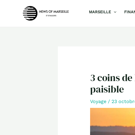
Aller
MARSEILLE
FINA
au
contenu
3 coins de
paisible
Voyage
/
23 octob