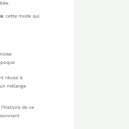
 bée.
ie
, cette mode qui
inoise
’époque
nt réussi à
t un mélange
l’histoire de ce
ssionnant