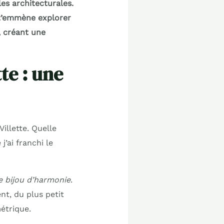
les architecturales.
 t’emmène explorer
, créant une
te : une
illette. Quelle
’ai franchi le
e bijou d’harmonie
.
nt, du plus petit
étrique.