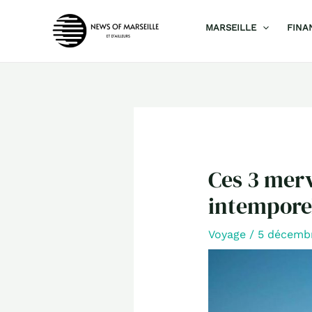
Aller
MARSEILLE
FINA
au
contenu
Ces 3 merv
intemporel
Voyage
/
5 décemb