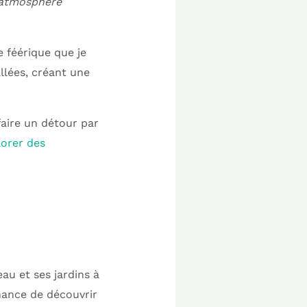
atmosphère
e féérique que je
allées, créant une
faire un détour par
orer des
u et ses jardins à
chance de découvrir