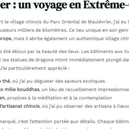
er : un voyage en Extrême
t le village chinois du Parc Oriental de Maulévrier, j’ai eu
usieurs milliers de kilomètres. Ce lieu unique en son gen
urope
, mais il abrite également un authentique village chin
ai été ébloui par la beauté des lieux. Les bâtiments aux to
t les statues de dragons m’ont immédiatement plongé da
 J’ai particulièrement apprécié :
 thé
, où j’ai pu déguster des saveurs exotiques
x mille bouddhas
, un lieu de recueillement impressionna
zen
, propices à la méditation et à la contemplation
d’artisanat chinois
, où j’ai pu observer des artisans à l’œu
marqué, c’est l’attention portée aux détails. Chaque bâti