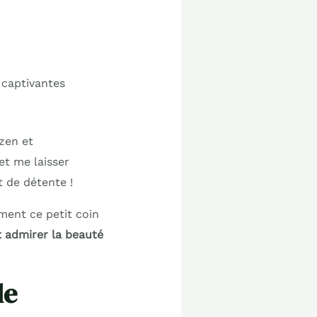
 captivantes
 zen et
et me laisser
t de détente !
ment ce petit coin
t admirer la beauté
de