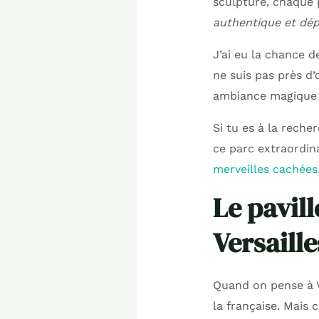
sculpture, chaque 
authentique et dé
J’ai eu la chance d
ne suis pas près d’
ambiance magique 
Si tu es à la reche
ce parc extraordin
merveilles cachées
Le pavill
Versaill
Quand on pense à V
la française. Mais 