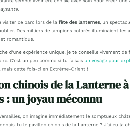
plante semble avoir été choisie avec soin pour créer une
paysante
.
e visiter ce parc lors de la
fête des lanternes
, un spectacl
oublier. Des milliers de lampions colorés illuminaient les 
et romantique.
rche d’une expérience unique, je te conseille vivement de 
aire. C’est un peu comme si tu faisais
un voyage pour expl
, mais cette fois-ci en Extrême-Orient !
on chinois de la Lanterne à
es : un joyau méconnu
ersailles, on imagine immédiatement le somptueux châtea
connais-tu le pavillon chinois de la Lanterne ? J’ai eu la 