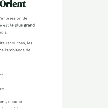
-Orient
 l’impression de
re est
le plus grand
ois.
its recourbés, les
ns l’ambiance de
nt
vre
ment, chaque