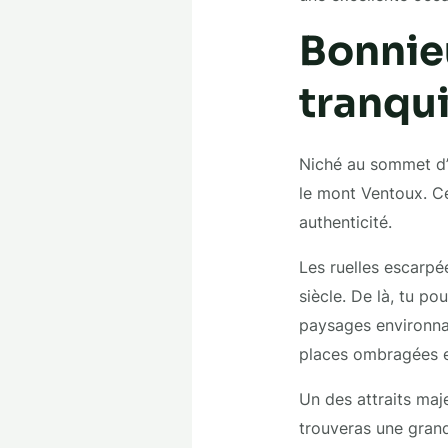
Bonnieu
tranqui
Niché au sommet d’
le mont Ventoux. Ce
authenticité.
Les ruelles escarpée
siècle. De là, tu po
paysages environnan
places ombragées et
Un des attraits ma
trouveras une grande