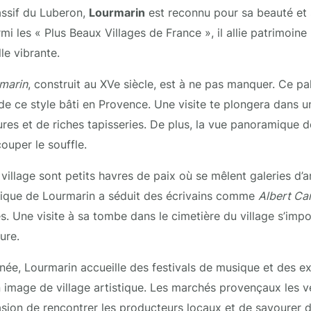
assif du Luberon,
Lourmarin
est reconnu pour sa beauté et
 les « Plus Beaux Villages de France », il allie patrimoine 
le vibrante.
marin
, construit au XVe siècle, est à ne pas manquer. Ce pa
de ce style bâti en Provence. Une visite te plongera dans
ures et de riches tapisseries. De plus, la vue panoramique d
ouper le souffle.
illage sont petits havres de paix où se mêlent galeries d’art
stique de Lourmarin a séduit des écrivains comme
Albert C
s. Une visite à sa tombe dans le cimetière du village s’imp
ure.
nnée, Lourmarin accueille des festivals de musique et des ex
n image de village artistique. Les marchés provençaux les 
sion de rencontrer les producteurs locaux et de savourer de