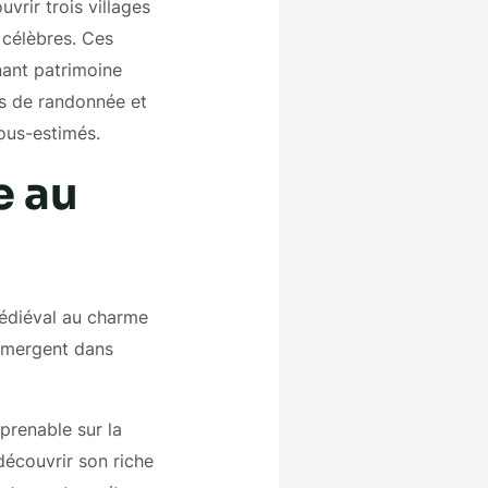
vrir trois villages
 célèbres. Ces
nant patrimoine
es de randonnée et
ous-estimés.
e au
médiéval au charme
immergent dans
mprenable sur la
découvrir son riche