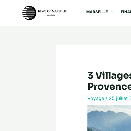
Aller
MARSEILLE
FINA
au
contenu
3 Villag
Provenc
Voyage
/
25 juille