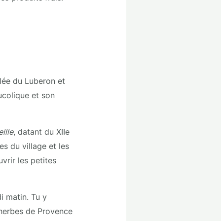
lée du Luberon et
ucolique et son
eille
, datant du XIIe
es du village et les
rir les petites
 matin. Tu y
x herbes de Provence