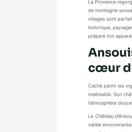
La Provence regorge 
de montagne souvent
villages sont parfa
historique, paysage
prépare ton apparei
Ansouis
cœur d
Caché parmi les vi
indéniable. Son châ
l’atmosphère douce 
Le
Château d’Ansou
vallée environnante