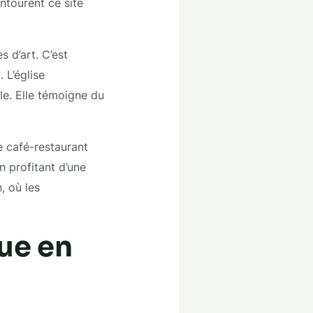
ntourent ce site
 d’art. C’est
 L’église
le. Elle témoigne du
e café-restaurant
n profitant d’une
, où les
que en