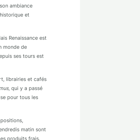
 son ambiance
historique et
lais Renaissance est
 un monde de
epuis ses tours est
, librairies et cafés
amus
, qui y a passé
ose pour tous les
positions,
vendredis matin sont
s produits frais.