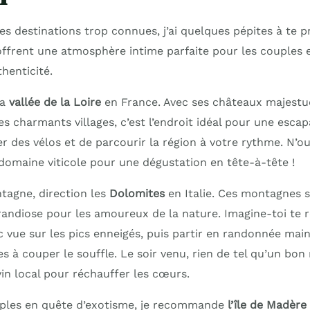
 les destinations trop connues, j’ai quelques pépites à te p
ffrent une atmosphère intime parfaite pour les couples 
thenticité.
la
vallée de la Loire
en France. Avec ses châteaux majestue
es charmants villages, c’est l’endroit idéal pour une esc
er des vélos et de parcourir la région à votre rythme. N’ou
domaine viticole pour une dégustation en tête-à-tête !
ntagne, direction les
Dolomites
en Italie. Ces montagnes s
randiose pour les amoureux de la nature. Imagine-toi te r
c vue sur les pics enneigés, puis partir en randonnée mai
s à couper le souffle. Le soir venu, rien de tel qu’un bon 
n local pour réchauffer les cœurs.
uples en quête d’exotisme, je recommande
l’île de Madère