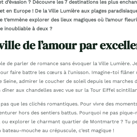
t d’évasion ? Découvre les 7 destinations les plus enchan
et en Europe ! De la Ville Lumière aux plages paradisiaqu
je t’emmène explorer des lieux magiques où l’amour fleuri
e inoubliable à deux ?
 ville de l’amour par excell
ble de parler de romance sans évoquer la Ville Lumière. Je
ur faire battre les cœurs à l’unisson. Imagine-toi flâner
de Seine, admirer le coucher de soleil depuis les marches
dîner aux chandelles avec vue sur la Tour Eiffel scintillan
t pas que les clichés romantiques. Pour vivre des moments
venturer hors des sentiers battus. Pourquoi ne pas pique-
, ou explorer le charmant quartier de Montmartre ? Tu p
 bateau-mouche au crépuscule, c’est magique !