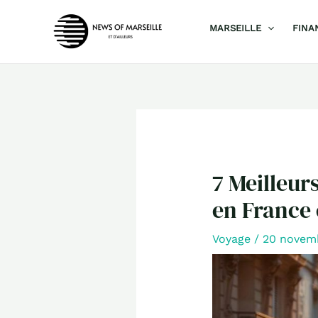
Aller
MARSEILLE
FINA
au
contenu
7 Meilleur
en France 
Voyage
/
20 novem