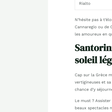
Rialto
N’hésite pas à t’él
Cannaregio ou de C
les amoureux en qu
Santorin
soleil lé
Cap sur la Grèce m
vertigineuses et sa
chance d’y séjourne
Le must ? Assister 
beaux spectacles na