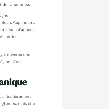
et de randonnée.
agne
volcan. Cependant,
s millions d’années.
ée et les
 y trouveras une
égion. C’est
canique
 particulièrement
longtemps, mais elle