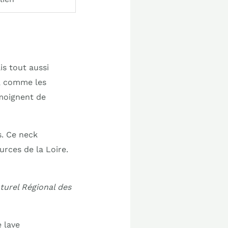
s tout aussi
s, comme les
moignent de
s. Ce neck
urces de la Loire.
turel Régional des
 lave