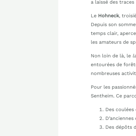
a laissé des traces
Le
Hohneck
, trois
Depuis son sommet,
temps clair, aperce
les amateurs de spo
Non loin de là, le
l
entourées de forêts
nombreuses activit
Pour les passionné
Sentheim. Ce parco
Des coulées d
D’anciennes 
Des dépôts d