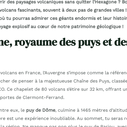
rir des paysages volcaniques sans quitter l’Hexagone ? Bo
volcans fascinants, souvent à deux pas de grandes villes 
 où tu pourras admirer ces géants endormis et leur histoi
oyage explosif au cœur de notre patrimoine géologique !
ne, royaume des puys et de
volcans en France, l’Auvergne s’impose comme la référen
her de penser à la majestueuse Chaîne des Puys, classé
O. Ce chapelet de 80 volcans s’étire sur 32 km, offrant u
 portes de Clermont-Ferrand.
ntre eux, le
puy de Dôme
, culmine à 1465 mètres d’altitu
lère est une expérience inoubliable. Au sommet, tu seras
 la région. Ne manque pas non plus le puy de Pariou, avec