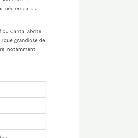
formée en parc à
f du Cantal abrite
cirque grandiose de
ers, notamment
lien