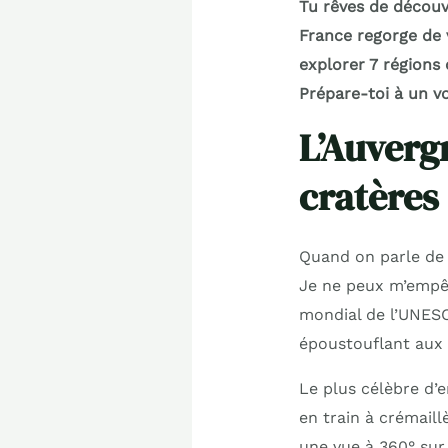
Tu rêves de découv
France regorge de 
explorer 7 régions
Prépare-toi à un v
L’Auverg
cratères
Quand on parle de 
Je ne peux m’empêc
mondial de l’UNESC
époustouflant aux
Le plus célèbre d’e
en train à crémail
une vue à 360° sur