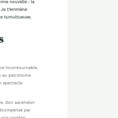
nne nouvelle : la
! Je t’emmène
re tumultueuse.
s
ce incontournable.
e au patrimoine
n spectacle
de. Son ascension
 récompensé par
 son cratère