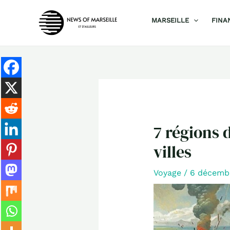
Aller
MARSEILLE
FINA
au
contenu
7 régions 
villes
Voyage
/
6 décemb