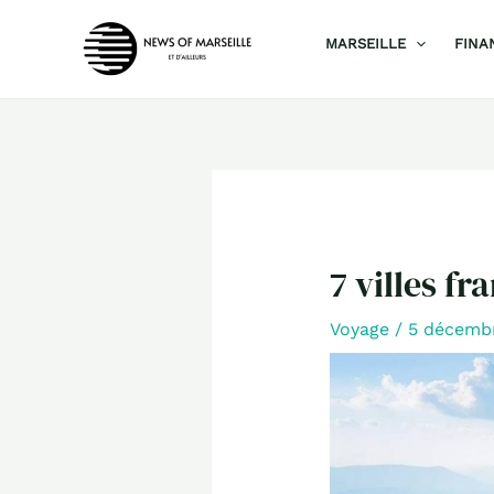
Aller
MARSEILLE
FINA
au
contenu
7 villes f
Voyage
/
5 décemb