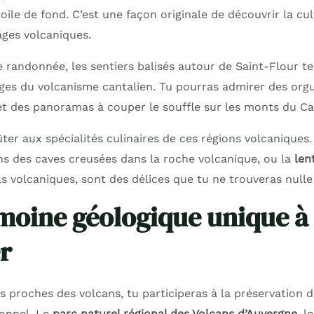
le de fond. C’est une façon originale de découvrir la cul
ages volcaniques.
e randonnée, les sentiers balisés autour de Saint-Flour t
tiges du volcanisme cantalien. Tu pourras admirer des org
t des panoramas à couper le souffle sur les monts du Ca
ter aux spécialités culinaires de ces régions volcaniques
ans des caves creusées dans la roche volcanique, ou la
len
ls volcaniques, sont des délices que tu ne trouveras nulle 
moine géologique unique à
r
les proches des volcans, tu participeras à la préservation 
ionnel. Le
parc naturel régional des Volcans d’Auvergne
, l