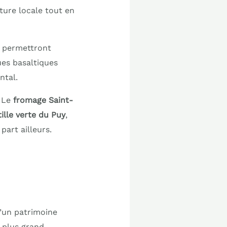
ture locale tout en
e permettront
ues basaltiques
ntal.
. Le
fromage Saint-
tille verte du Puy
,
part ailleurs.
d’un patrimoine
e plus grand