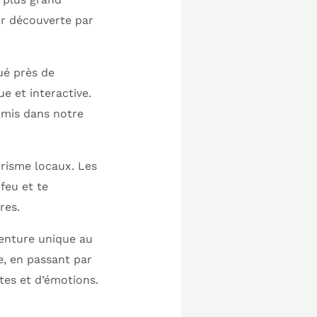
ur découverte par
ué près de
e et interactive.
rmis dans notre
urisme locaux. Les
feu et te
res.
venture unique au
, en passant par
tes et d’émotions.