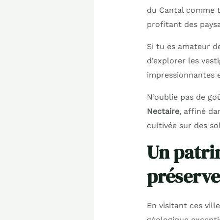
du Cantal comme toi
profitant des pays
Si tu es amateur d
d’explorer les ves
impressionnantes e
N’oublie pas de goû
Nectaire
, affiné d
cultivée sur des so
Un patri
préserve
En visitant ces vil
géologique except