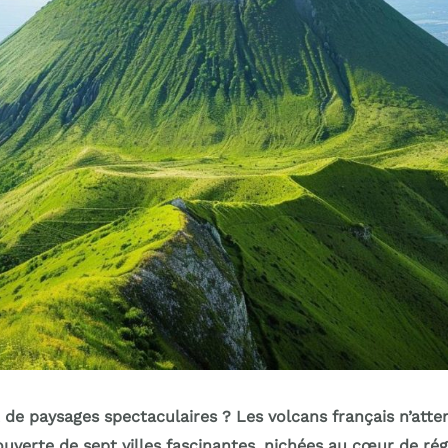
 de paysages spectaculaires ? Les volcans français n’atten
uverte de sept villes fascinantes, nichées au cœur de rég