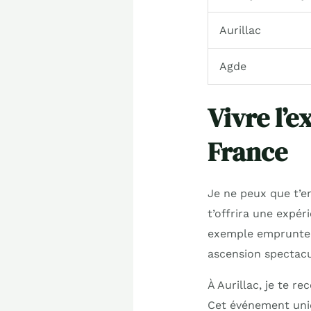
Aurillac
Agde
Vivre l’
France
Je ne peux que t’e
t’offrira une expér
exemple emprunte
ascension spectacu
À Aurillac, je te 
Cet événement uniq