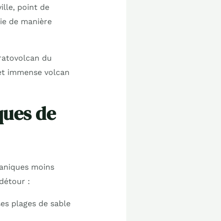
ille, point de
ie de manière
tratovolcan du
cet immense volcan
ques de
lcaniques moins
 détour :
es plages de sable