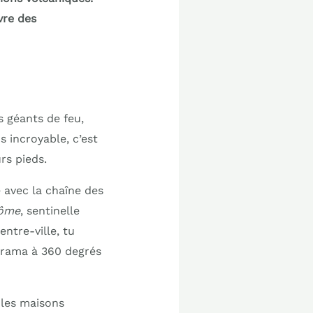
vre des
s géants de feu,
s incroyable, c’est
rs pieds.
 avec la chaîne des
Dôme
, sentinelle
ntre-ville, tu
norama à 360 degrés
 les maisons