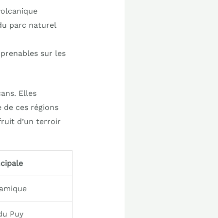
volcanique
du parc naturel
mprenables sur les
ans. Elles
e de ces régions
ruit d’un terroir
ncipale
ramique
du Puy