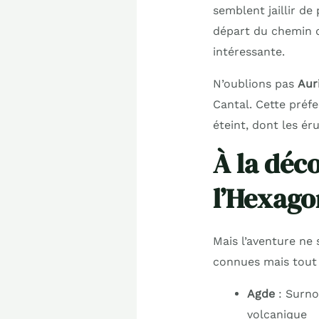
semblent jaillir de
départ du chemin d
intéressante.
N’oublions pas
Auri
Cantal. Cette préf
éteint, dont les ér
À la déc
l’Hexago
Mais l’aventure ne 
connues mais tout a
Agde
: Surno
volcanique