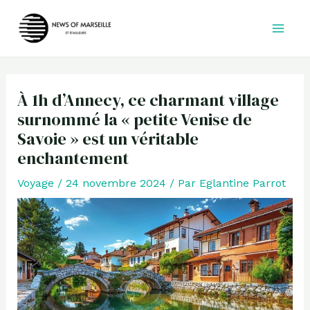
Aller
au
contenu
À 1h d’Annecy, ce charmant village
surnommé la « petite Venise de
Savoie » est un véritable
enchantement
Voyage
/
24 novembre 2024
/ Par
Eglantine Parrot