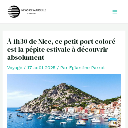
Aller
au
contenu
À 1h30 de Nice, ce petit port coloré
est la pépite estivale à découvrir
absolument
Voyage
/
17 août 2025
/ Par
Eglantine Parrot