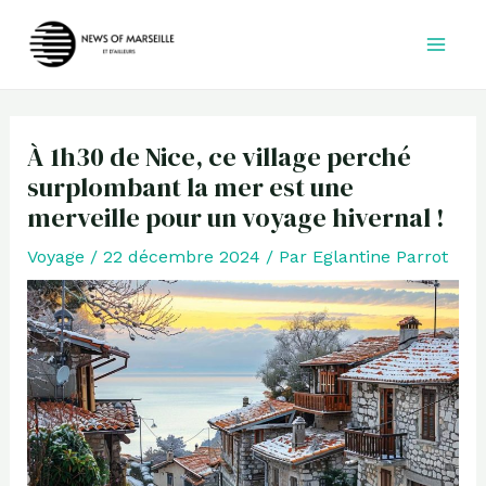
Aller
au
contenu
À 1h30 de Nice, ce village perché
surplombant la mer est une
merveille pour un voyage hivernal !
Voyage
/
22 décembre 2024
/ Par
Eglantine Parrot