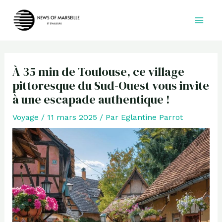
Aller
au
contenu
À 35 min de Toulouse, ce village
pittoresque du Sud-Ouest vous invite
à une escapade authentique !
Voyage
/
11 mars 2025
/ Par
Eglantine Parrot