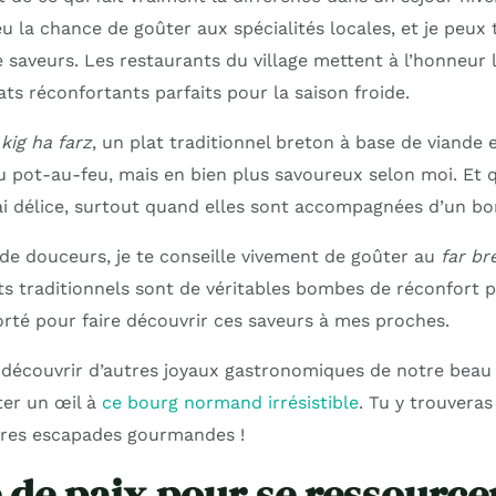
 eu la chance de goûter aux spécialités locales, et je peux 
de saveurs. Les restaurants du village mettent à l’honneur 
lats réconfortants parfaits pour la saison froide.
e
kig ha farz
, un plat traditionnel breton à base de viande e
du pot-au-feu, mais en bien plus savoureux selon moi. Et 
i délice, surtout quand elles sont accompagnées d’un bon
de douceurs, je te conseille vivement de goûter au
far br
ts traditionnels sont de véritables bombes de réconfort p
rté pour faire découvrir ces saveurs à mes proches.
e découvrir d’autres joyaux gastronomiques de notre beau 
er un œil à
ce bourg normand irrésistible
. Tu y trouvera
ures escapades gourmandes !
 de paix pour se ressource