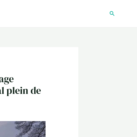
Recherche
lage
l plein de