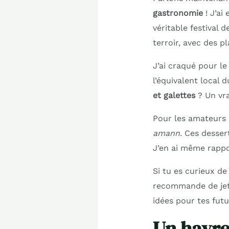
gastronomie
! J’ai
véritable festival 
terroir, avec des p
J’ai craqué pour l
l’équivalent local 
et galettes
? Un vra
Pour les amateurs 
amann
. Ces desser
J’en ai même rappo
Si tu es curieux d
recommande de jet
idées pour tes fut
Un havre