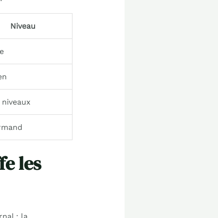
Niveau
le
en
 niveaux
rmand
e les
nal : la