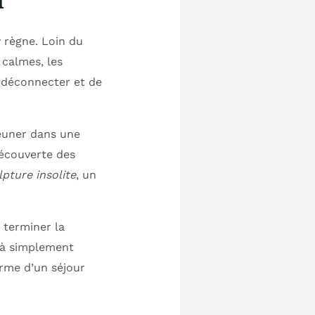
 règne. Loin du
 calmes, les
t déconnecter et de
jeuner dans une
découverte des
lpture insolite
, un
 terminer la
t à simplement
arme d’un séjour