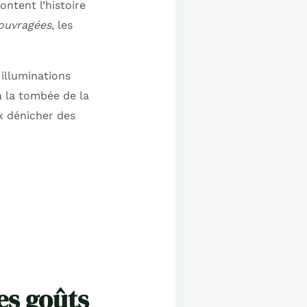
ontent l’histoire
ouvragées
, les
 illuminations
à la tombée de la
ux dénicher des
es goûts