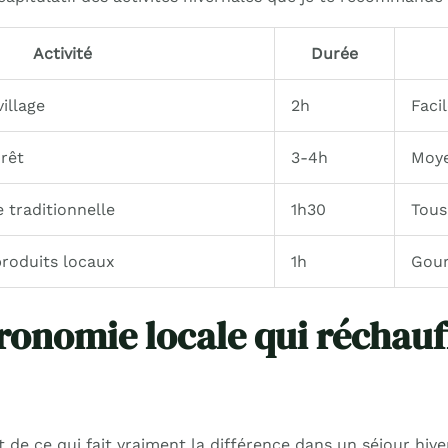
Activité
Durée
village
2h
Faci
rêt
3-4h
Moy
e traditionnelle
1h30
Tous
roduits locaux
1h
Gou
ronomie locale qui réchauff
de ce qui fait vraiment la différence dans un séjour hiver