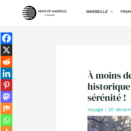
Aller
MARSEILLE
FINA
au
contenu
À moins de
historique
sérénité !
Voyage
/
20 décem