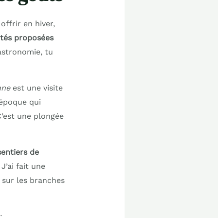
ffrir en hiver,
vités proposées
astronomie, tu
nne
est une visite
’époque qui
’est une plongée
sentiers de
J’ai fait une
e sur les branches
: