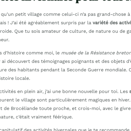
qu’un petit village comme celui-ci n’a pas grand-chose à o
is ! J’ai été agréablement surpris par la
variété des acti
froide. Que tu sois amateur de culture, de nature ou de g
eur.
s d’histoire comme moi, le
musée de la Résistance breto
y ai découvert des témoignages poignants et des objets d
ure des habitants pendant la Seconde Guerre mondiale. C
stoire locale.
ctivités en plein air, j’ai une bonne nouvelle pour toi. Les
urent le village sont particulièrement magiques en hiver. 
t de Brocéliande toute proche, et crois-moi, avec le givr
nature, c’était vraiment féérique.
capitulatif des activités hivernales que je te recommande 