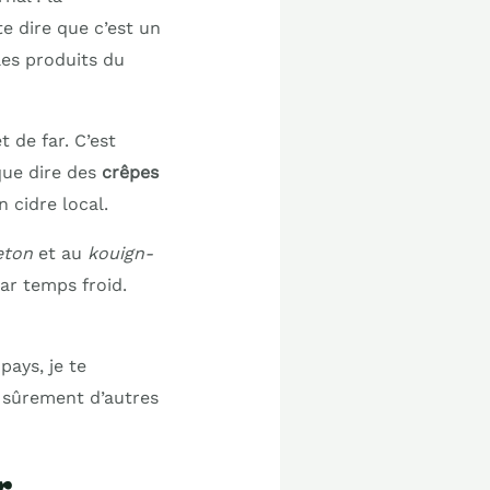
te dire que c’est un
les produits du
t de far. C’est
que dire des
crêpes
 cidre local.
eton
et au
kouign-
ar temps froid.
pays, je te
s sûrement d’autres
r