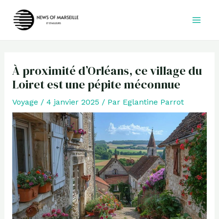
Aller
au
contenu
À proximité d’Orléans, ce village du
Loiret est une pépite méconnue
Voyage
/
4 janvier 2025
/ Par
Eglantine Parrot