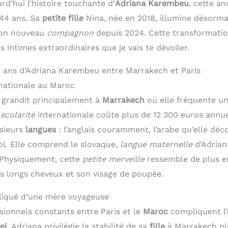
rd’hui l’histoire touchante d’
Adriana Karembeu
, cette a
44 ans. Sa
petite fille
Nina, née en 2018, illumine désormai
son nouveau
compagnon
depuis 2024. Cette transformatio
intimes extraordinaires que je vais te dévoiler.
 6 ans d’Adriana Karembeu entre Marrakech et Paris
rnationale au Maroc
 grandit principalement à
Marrakech
où elle fréquente u
e
scolarité
internationale coûte plus de 12 300 euros annu
sieurs
langues
: l’anglais couramment, l’arabe qu’elle déc
nol. Elle comprend le slovaque,
langue maternelle
d’Adrian
. Physiquement, cette
petite merveille
ressemble de plus e
s longs cheveux et son visage de poupée.
liqué d’une mère voyageuse
ionnels constants entre Paris et le
Maroc
compliquent l’
el
. Adriana privilégie la stabilité de sa
fille
à Marrakech plu