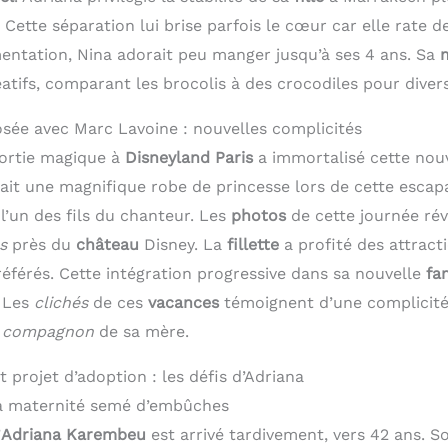
 Cette séparation lui brise parfois le cœur car elle rate 
mentation, Nina adorait peu manger jusqu’à ses 4 ans. Sa
tifs, comparant les brocolis à des crocodiles pour diversi
sée avec Marc Lavoine : nouvelles complicités
sortie magique à
Disneyland Paris
a immortalisé cette nou
tait une magnifique robe de princesse lors de cette esca
’un des fils du chanteur. Les
photos
de cette journée rév
s
près du
château
Disney. La
fillette
a profité des attract
éférés. Cette intégration progressive dans sa nouvelle
fa
 Les
clichés
de ces
vacances
témoignent d’une complicité
 compagnon
de sa mère.
t projet d’adoption : les défis d’Adriana
la maternité semé d’embûches
’
Adriana Karembeu
est arrivé tardivement, vers 42 ans. S