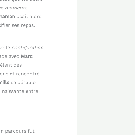
des
moments
maman
usait alors
fier ses repas.
velle
configuration
pade avec
Marc
èlent des
ions et rencontré
mille
se déroule
 naissante entre
on parcours fut