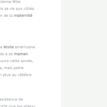
ncienne Miss
s sa vie aux côtés
n de la
maternité
ne
école
américaine
els à sa
maman
.
ouvre cette année,
a, mais peine
n plus au célèbre
existence de
tôt que les allers-