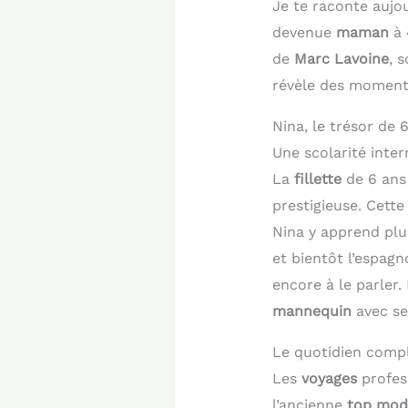
Je te raconte aujou
devenue
maman
à 
de
Marc Lavoine
, 
révèle des moments 
Nina, le trésor de
Une scolarité inte
La
fillette
de 6 ans
prestigieuse. Cett
Nina y apprend plu
et bientôt l’espag
encore à le parler
mannequin
avec se
Le quotidien comp
Les
voyages
profess
l’ancienne
top mod