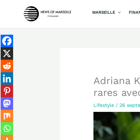
Aller
MARSEILLE
FINA
au
contenu
Adriana K
rares ave
Lifestyle
/
26 sept