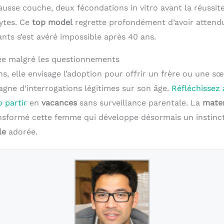
usse couche, deux fécondations in vitro avant la réussite 
ytes. Ce
top model
regrette profondément d’avoir attendu
ants s’est avéré impossible après 40 ans.
ée malgré les questionnements
ns, elle envisage l’adoption pour offrir un frère ou une sœ
agne d’interrogations légitimes sur son âge.
Réfléchissez 
o partir
en
vacances
sans surveillance parentale. La
mater
sformé cette femme qui développe désormais un instinct
le
adorée.