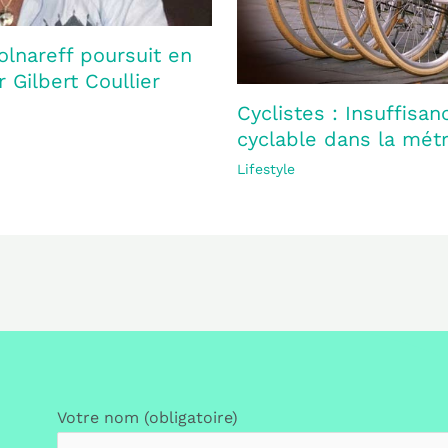
olnareff poursuit en
 Gilbert Coullier
Cyclistes : Insuffisan
cyclable dans la mét
Lifestyle
Votre nom (obligatoire)