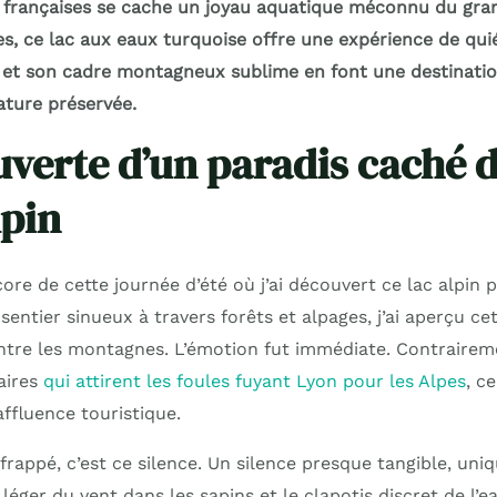
françaises se cache un joyau aquatique méconnu du gran
ues, ce lac aux eaux turquoise offre une expérience de qu
 et son cadre montagneux sublime en font une destinatio
ture préservée.
verte d’un paradis caché d
lpin
re de cette journée d’été où j’ai découvert ce lac alpin 
entier sinueux à travers forêts et alpages, j’ai aperçu ce
ntre les montagnes. L’émotion fut immédiate. Contrairem
aires
qui attirent les foules fuyant Lyon pour les Alpes
, c
ffluence touristique.
frappé, c’est ce silence. Un silence presque tangible, un
léger du vent dans les sapins et le clapotis discret de l’e