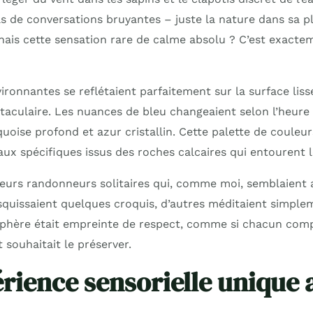
s de conversations bruyantes – juste la nature dans sa p
nais cette sensation rare de calme absolu ? C’est exactem
ronnantes se reflétaient parfaitement sur la surface liss
taculaire. Les nuances de bleu changeaient selon l’heure 
quoise profond et azur cristallin. Cette palette de couleur
ux spécifiques issus des roches calcaires qui entourent l
ieurs randonneurs solitaires qui, comme moi, semblaient 
esquissaient quelques croquis, d’autres méditaient simple
hère était empreinte de respect, comme si chacun compr
t souhaitait le préserver.
rience sensorielle unique a