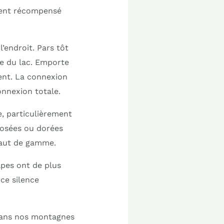
ement récompensé
’endroit. Pars tôt
ce du lac. Emporte
ent. La connexion
onnexion totale.
, particulièrement
rosées ou dorées
haut de gamme.
lpes ont de plus
 ce silence
 dans nos montagnes