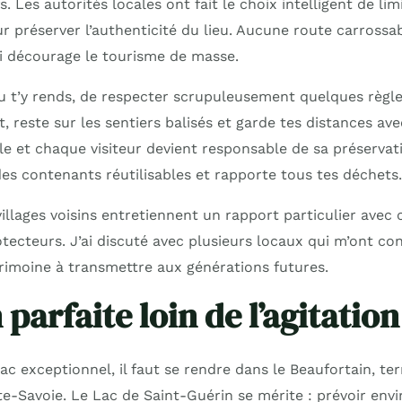
. Les autorités locales ont fait le choix intelligent de lim
r préserver l’authenticité du lieu. Aucune route carrossa
i décourage le tourisme de masse.
 tu t’y rends, de respecter scrupuleusement quelques règle
, reste sur les sentiers balisés et garde tes distances ave
gile et chaque visiteur devient responsable de sa préserva
es contenants réutilisables et rapporte tous tes déchets.
illages voisins entretiennent un rapport particulier avec c
otecteurs. J’ai discuté avec plusieurs locaux qui m’ont co
imoine à transmettre aux générations futures.
 parfaite loin de l’agitatio
ac exceptionnel, il faut se rendre dans le Beaufortain, ter
te-Savoie. Le Lac de Saint-Guérin se mérite : prévoir env