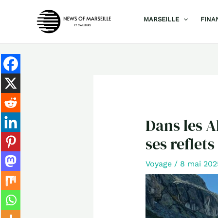
Aller
MARSEILLE
FINA
au
contenu
Dans les A
ses reflets
Voyage
/
8 mai 20