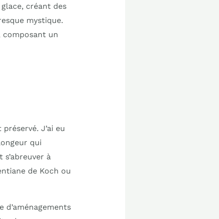
 glace, créant des
presque mystique.
e, composant un
 préservé. J’ai eu
plongeur qui
t s’abreuver à
entiane de Koch ou
ence d’aménagements