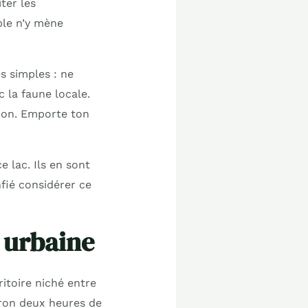
iter les
ble n’y mène
s simples : ne
c la faune locale.
tion. Emporte ton
e lac. Ils en sont
nfié considérer ce
n urbaine
ritoire niché entre
iron deux heures de