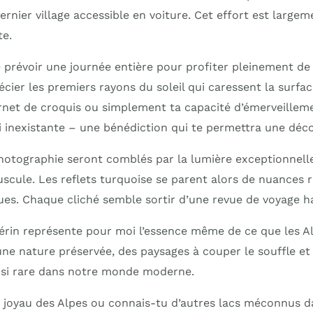
ernier village accessible en voiture. Cet effort est larg
te.
révoir une journée entière pour profiter pleinement de l
cier les premiers rayons du soleil qui caressent la surfa
arnet de croquis ou simplement ta capacité d’émerveillem
si inexistante – une bénédiction qui te permettra une déc
otographie seront comblés par la lumière exceptionnelle
puscule. Les reflets turquoise se parent alors de nuances 
es. Chaque cliché semble sortir d’une revue de voyage 
érin représente pour moi l’essence même de ce que les A
 une nature préservée, des paysages à couper le souffle et
 si rare dans notre monde moderne.
ce joyau des Alpes ou connais-tu d’autres lacs méconnus