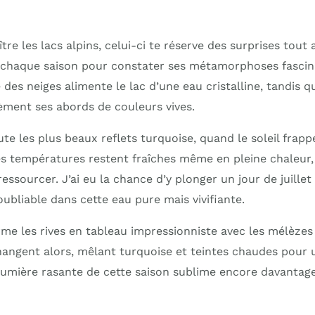
tre les lacs alpins, celui-ci te réserve des surprises tout 
à chaque saison pour constater ses métamorphoses fascin
 des neiges alimente le lac d’une eau cristalline, tandis 
sèment ses abords de couleurs vives.
ute les plus beaux reflets turquoise, quand le soleil frap
es températures restent fraîches même en pleine chaleur, 
ressourcer. J’ai eu la chance d’y plonger un jour de juille
oubliable dans cette eau pure mais vivifiante.
me les rives en tableau impressionniste avec les mélèzes 
changent alors, mêlant turquoise et teintes chaudes pour 
lumière rasante de cette saison sublime encore davantag