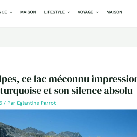
NCE
MAISON
LIFESTYLE
VOYAGE
MAISON
lpes, ce lac méconnu impressio
 turquoise et son silence absolu
25
/ Par
Eglantine Parrot