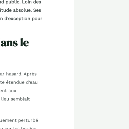
d public. Loin des
iétude absolue. Ses
n d’exception pour
ans le
par hasard. Après
tte étendue d’eau
ent aux
e lieu semblait
iquement perturbé
au sur les berges.