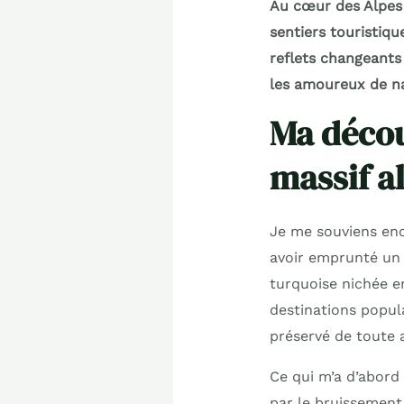
Au cœur des Alpes 
sentiers touristiq
reflets changeants
les amoureux de na
Ma décou
massif a
Je me souviens enco
avoir emprunté un s
turquoise nichée e
destinations popul
préservé de toute a
Ce qui m’a d’abord 
par le bruissement 