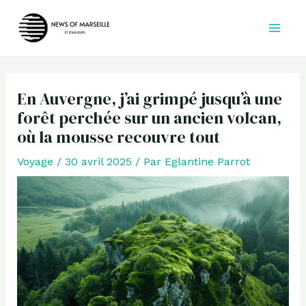
Aller
au
contenu
En Auvergne, j’ai grimpé jusqu’à une
forêt perchée sur un ancien volcan,
où la mousse recouvre tout
Voyage
/
30 avril 2025
/ Par
Eglantine Parrot