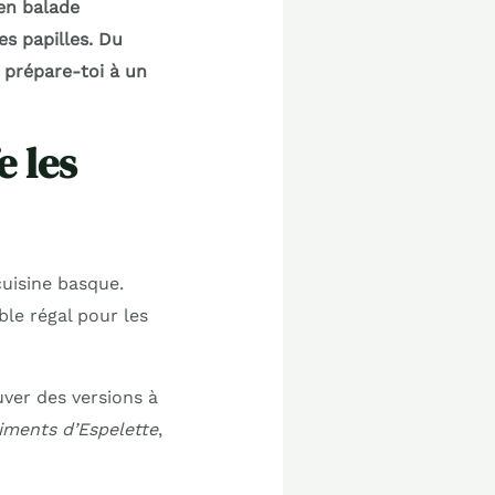
en balade
es papilles. Du
 prépare-toi à un
e les
cuisine basque.
ble régal pour les
uver des versions à
iments d’Espelette
,