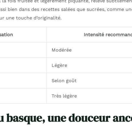
à la fois fruitée et légèrement piquante, relève subtilem
 aussi bien dans des recettes salées que sucrées, comme u
r une touche d’originalité.
isation
Intensité recomman
Modérée
Légère
Selon goût
Très légère
u basque, une douceur anc