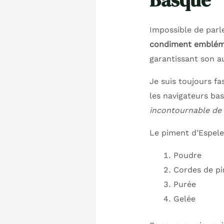
Basque
Impossible de parl
condiment emblém
garantissant son au
Je suis toujours fa
les navigateurs ba
incontournable de 
Le piment d’Espele
Poudre
Cordes de p
Purée
Gelée