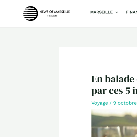
Aller
MARSEILLE
FINA
au
contenu
En balade 
par ces 5 
Voyage
/
9 octobr