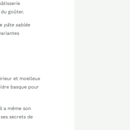
pâtisserie
 du goûter.
ne
pâte sablée
variantes
térieur et moelleux
 cidre basque pour
’il a même son
 ses secrets de