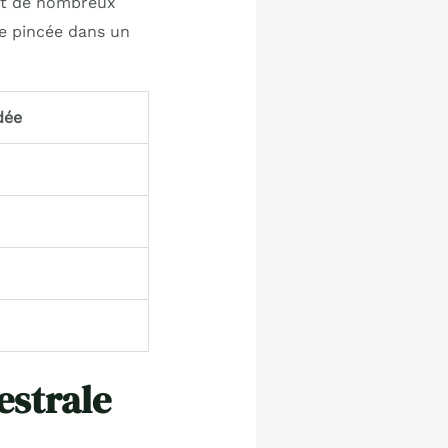
ent de nombreux
ne pincée dans un
dée
estrale