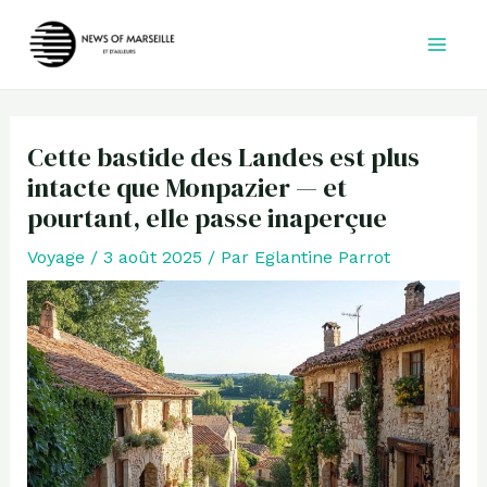
Aller
au
contenu
Cette bastide des Landes est plus
intacte que Monpazier — et
pourtant, elle passe inaperçue
Voyage
/
3 août 2025
/ Par
Eglantine Parrot