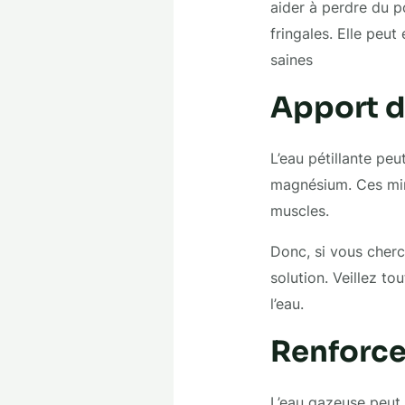
aider à perdre du p
fringales. Elle peu
saines
Apport d
L’eau pétillante pe
magnésium. Ces miné
muscles.
Donc, si vous cherch
solution. Veillez to
l’eau.
Renforce
L’eau gazeuse peut a