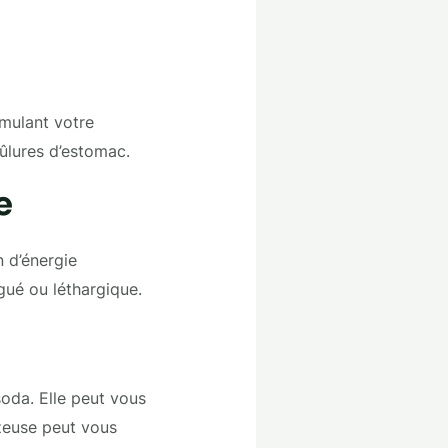
imulant votre
rûlures d’estomac.
e
 d’énergie
gué ou léthargique.
soda. Elle peut vous
azeuse peut vous