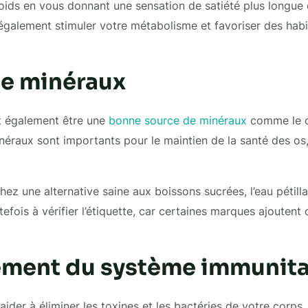
oids en vous donnant une sensation de satiété plus longue e
t également stimuler votre métabolisme et favoriser des hab
e minéraux
ut également être une
bonne source de minéraux
comme le c
raux sont importants pour le maintien de la santé des os,
ez une alternative saine aux boissons sucrées, l’eau pétilla
utefois à vérifier l’étiquette, car certaines marques ajoutent
ment du système immunita
ider à éliminer les toxines et les bactéries de votre corps,