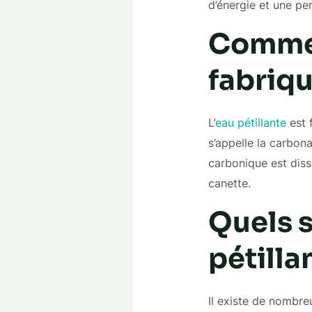
d’énergie et une pe
Commen
fabriqu
L’
eau pétillante
est 
s’appelle la carbona
carbonique est diss
canette.
Quels s
pétilla
Il existe de nombre