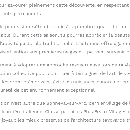
our savourer pleinement cette découverte, en respectant l
bitants permanents.
de pour visiter s’étend de juin à septembre, quand la rou
cable. Durant cette saison, tu pourras apprécier la beaut
 l’activité pastorale traditionnelle. L’automne offre égal
ais attention aux premières neiges qui peuvent survenir d
ement à adopter une approche respectueuse lors de ta visi
ction collective pour continuer à témoigner de l’art de v
 les propriétés privées, évite les nuisances sonores et e
pureté de cet environnement exceptionnel.
on n’est autre que Bonneval-sur-Arc, dernier village de l
frontière italienne. Classé parmi les Plus Beaux Villages d
 joyaux les mieux préservés de l’architecture savoyarde tr