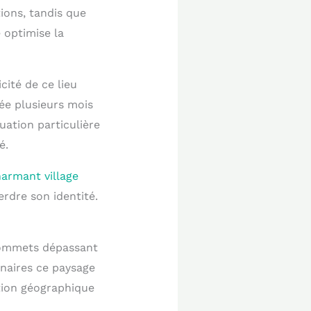
ions, tandis que
 optimise la
ité de ce lieu
ée plusieurs mois
tuation particulière
é.
armant village
rdre son identité.
 sommets dépassant
énaires ce paysage
ation géographique