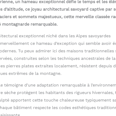
ienne, un hameau exceptionnel défie le temps et les élé
 d’altitude, ce joyau architectural savoyard captive par 
aciers et sommets majestueux, cette merveille classée rac
 montagnarde remarquable.
itectural exceptionnel niché dans les Alpes savoyardes
émerveillement ce hameau d’exception qui semble avoir 
dernes. Tu peux admirer ici des maisons traditionnelles
rvées, construites selon les techniques ancestrales de la
ces pierres plates extraites localement, résistent depuis d
ques extrêmes de la montagne.
ale témoigne d’une adaptation remarquable à l’environnem
e sèche protègent les habitants des rigueurs hivernales, 
ulpté apportent cette touche chaleureuse typiquement s
aque bâtiment respecte les codes esthétiques traditionn
aisissante.