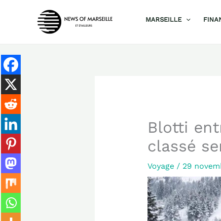
Aller
MARSEILLE
FINA
au
contenu
Blotti en
classé se
Voyage
/
29 novem