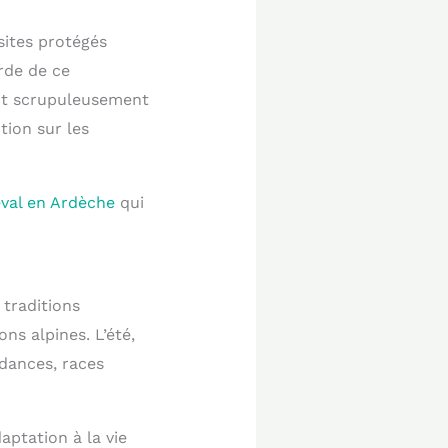
sites protégés
rde de ce
ent scrupuleusement
tion sur les
éval en Ardèche
qui
 traditions
ns alpines. L’été,
ndances, races
daptation à la vie