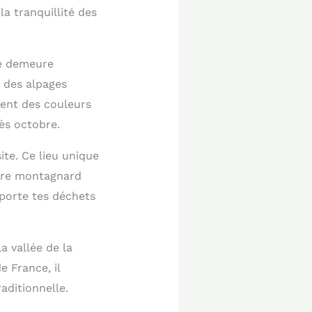
a tranquillité des
te demeure
é des alpages
ement des couleurs
ès octobre.
te. Ce lieu unique
ivre montagnard
mporte tes déchets
a vallée de la
e France, il
aditionnelle.