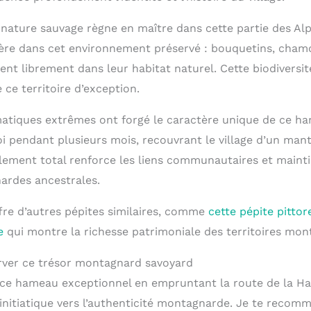
 nature sauvage règne en maître dans cette partie des Alp
ère dans cet environnement préservé : bouquetins, cham
uent librement dans leur habitat naturel. Cette biodivers
e ce territoire d’exception.
matiques extrêmes ont forgé le caractère unique de ce h
oi pendant plusieurs mois, recouvrant le village d’un man
olement total renforce les liens communautaires et mainti
ardes ancestrales.
ffre d’autres pépites similaires, comme
cette pépite pitto
e
qui montre la richesse patrimoniale des territoires mon
rver ce trésor montagnard savoyard
 ce hameau exceptionnel en empruntant la route de la H
 initiatique vers l’authenticité montagnarde. Je te recom