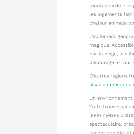
montagnarde. Les g
les logements famil
chaleur animale po
L’isolement géogra
magique. Accessib
par la neige, le vi
décourage le touri
D’autres régions fr
alsacien méconnu
q
Un environnement a
Tu te trouves ici 
3000 mètres d’alti
spectaculaire, cré
exceptionnelle infl