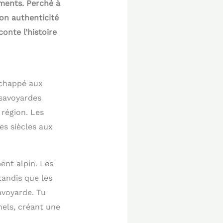
ments. Perché à
son authenticité
onte l’histoire
échappé aux
 savoyardes
 région. Les
es siècles aux
ent alpin. Les
tandis que les
avoyarde. Tu
els, créant une