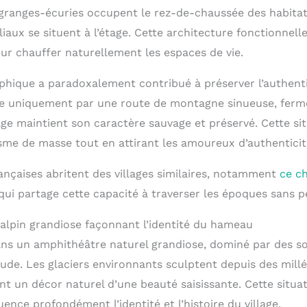
ranges-écuries occupent le rez-de-chaussée des habitat
iaux se situent à l’étage. Cette architecture fonctionnelle
ur chauffer naturellement les espaces de vie.
phique a paradoxalement contribué à préserver l’authentic
le uniquement par une route de montagne sinueuse, ferm
llage maintient son caractère sauvage et préservé. Cette si
sme de masse tout en attirant les amoureux d’authenticit
ançaises abritent des villages similaires, notamment
ce ch
ui partage cette capacité à traverser les époques sans pe
lpin grandiose façonnant l’identité du hameau
dans un amphithéâtre naturel grandiose, dominé par des
tude. Les glaciers environnants sculptent depuis des mill
ant un décor naturel d’une beauté saisissante. Cette situ
uence profondément l’identité et l’histoire du village.