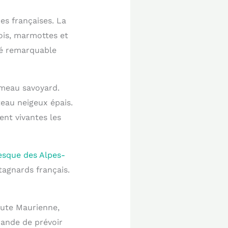
es françaises. La
ois, marmottes et
ité remarquable
ameau savoyard.
teau neigeux épais.
ent vivantes les
resque des Alpes-
tagnards français.
aute Maurienne,
mande de prévoir