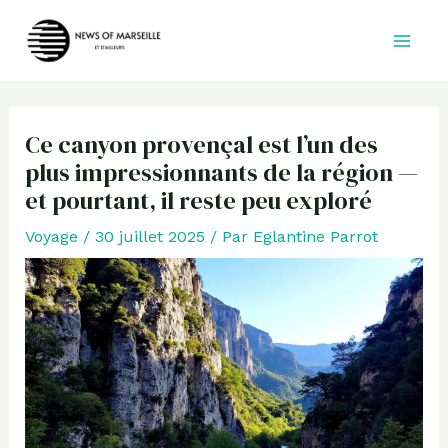
Aller
au
contenu
Ce canyon provençal est l’un des
plus impressionnants de la région —
et pourtant, il reste peu exploré
Voyage
/
30 juillet 2025
/ Par
Eglantine Parrot