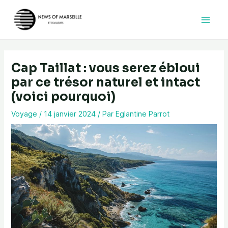
Aller
au
contenu
Cap Taillat : vous serez ébloui
par ce trésor naturel et intact
(voici pourquoi)
Voyage
/
14 janvier 2024
/ Par
Eglantine Parrot