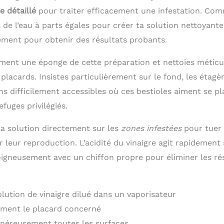
e détaillé
pour traiter efficacement une infestation. Com
 de l’eau à parts égales pour créer ta solution nettoyante
gement pour obtenir des résultats probants.
ment une éponge de cette préparation et nettoies métic
 placards. Insistes particulièrement sur le fond, les étagè
ns difficilement accessibles où ces bestioles aiment se p
efuges privilégiés.
la solution directement sur les
zones infestées
pour tuer 
 leur reproduction. L’acidité du vinaigre agit rapidement
oigneusement avec un chiffon propre pour éliminer les rés
olution de vinaigre dilué dans un vaporisateur
ement le placard concerné
énéreusement toutes les surfaces