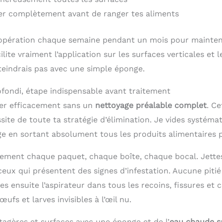
er complètement avant de ranger tes aliments
opération chaque semaine pendant un mois pour maintenir 
lite vraiment l’application sur les surfaces verticales et l
tteindrais pas avec une simple éponge.
fondi, étape indispensable avant traitement
ter efficacement sans un
nettoyage préalable complet
. Ce
ssite de toute ta stratégie d’élimination. Je vides systé
e en sortant absolument tous les produits alimentaires 
sement chaque paquet, chaque boîte, chaque bocal. Jett
ceux qui présentent des signes d’infestation. Aucune piti
s ensuite l’aspirateur dans tous les recoins, fissures et 
ufs et larves invisibles à l’œil nu.
tagères et surfaces avec une éponge et de l’
eau chaude 