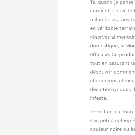
Te, quand je pense
auraient trouvé le
millimètres, s’inv
en véritable terra
réserves alimentair
domestique, le
vin
efficace. Ce produ
tout en assurant u
découvrir comment 
charançons alimenta
des otiorhynques d
infesté.
Identifier les char
Ces petits coléopt
couleur noire ou b