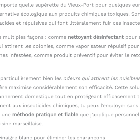
importe quelle supérette du Vieux-Port pour quelques euro
ternative écologique aux produits chimiques toxiques. Son
acides et répulsives qui font littéralement fuir ces insecte
 de multiples façons : comme
nettoyant désinfectant
pour s
i attirent les colonies, comme vaporisateur répulsif pour 
nes infestées, comme produit préventif pour éviter le ret
 particulièrement bien les
odeurs qui attirent les nuisible
ière maximise considérablement son efficacité. Cette solu
ronnement domestique tout en protégeant efficacement t
ment aux insecticides chimiques, tu peux l’employer sans
t une
méthode pratique et fiable
que j’applique personne
sine marseillaise.
inaigre blanc pour éliminer les charançons