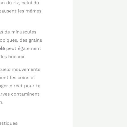
n du riz, celui du
s causent les mêmes
as de minuscules
opiques, des grains
le
peut également
des bocaux.
entuels mouvements
ent les coins et
nger direct pour ta
arves contaminent
n.
estiques.