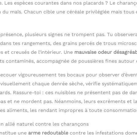
e. Les espèces courantes dans nos placards ? Le charanço
n du maïs. Chacun cible une céréale privilégiée mais tou
 présence, plusieurs signes ne trompent pas. Tu observer
dans tes rangements, des grains percés de trous microsc
 et creusés de l’intérieur. Une
mauvaise odeur désagréab
ts contaminés, accompagnée de poussières fines autour 
e secouer vigoureusement tes bocaux pour observer d’év
 visuellement chaque denrée sèche, vérifie systématiquem
ards. Rassure-toi : ces nuisibles ne présentent pas de da
pas et ne mordent pas. Néanmoins, leurs excréments et l
es aliments, les rendant impropres à toute consommatio
un allié naturel contre les charançons
onstitue une
arme redoutable
contre les infestations dom