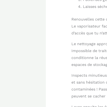
Laisses séch
Renouvelles cette 
Le vaporisateur faci
d’accès que tu n’a
Le nettoyage appro
Impossible de trai
conditionne la réu
espaces de stockag
Inspects minutieu
et sans hésitation 
contaminées ! Passe
peuvent se cacher œ
Laves ensuite les é