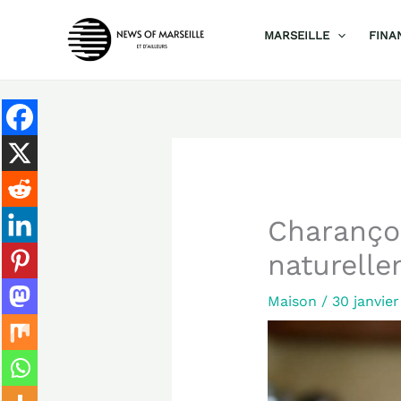
Aller
MARSEILLE
FINA
au
contenu
Charanço
naturelle
Maison
/
30 janvie