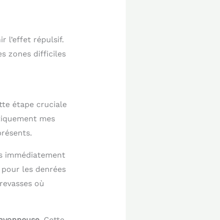
l’effet répulsif.
es zones difficiles
tte étape cruciale
matiquement mes
présents.
es immédiatement
é pour les denrées
crevasses où
savonneuse
. Cette