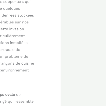
s supporters qui
e quelques
s denrées stockées
dérables sur nos
cette invasion
ticulièrement
ions installées
 propose de
ton problème de
arançons de cuisine
 l’environnement
ps ovale
de
longé qui ressemble