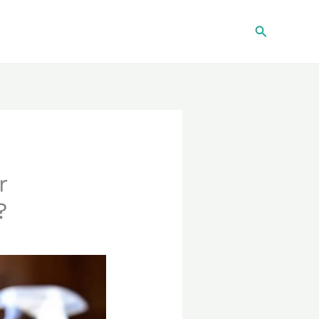
Recherche
r
?