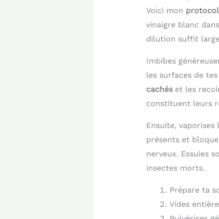
Voici mon
protocol
vinaigre blanc dans
dilution suffit lar
Imbibes généreuse
les surfaces de tes
cachés
et les recoi
constituent leurs r
Ensuite, vaporises 
présents et bloquer
nerveux. Essuies s
insectes morts.
Prépare ta s
Vides entièr
Pulvérises g