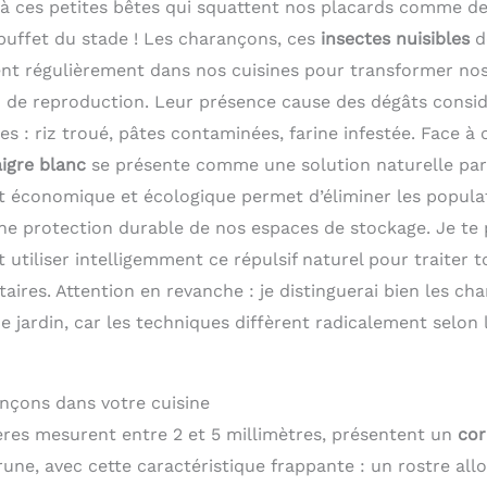
 à ces petites bêtes qui squattent nos placards comme de
 buffet du stade ! Les charançons, ces
insectes nuisibles
d
itent régulièrement dans nos cuisines pour transformer no
in de reproduction. Leur présence cause des dégâts consi
es : riz troué, pâtes contaminées, farine infestée. Face à 
aigre blanc
se présente comme une solution naturelle par
it économique et écologique permet d’éliminer les populat
ne protection durable de nos espaces de stockage. Je te
utiliser intelligemment ce répulsif naturel pour traiter 
ires. Attention en revanche : je distinguerai bien les ch
e jardin, car les techniques diffèrent radicalement selon
ançons dans votre cuisine
ères mesurent entre 2 et 5 millimètres, présentent un
cor
rune, avec cette caractéristique frappante : un rostre al