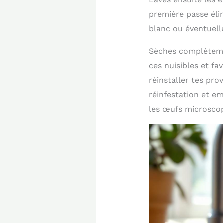
première passe élim
blanc ou éventuelle
Sèches complètemen
ces nuisibles et fa
réinstaller tes pr
réinfestation et e
les œufs microscopi