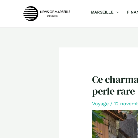
Aller
MARSEILLE
FINA
au
contenu
Ce charman
perle rare
Voyage
/
12 novem