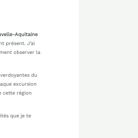
uvelle-Aquitaine
nt présent. J’ai
ement observer la
s verdoyantes du
haque excursion
e cette région
ités que je te