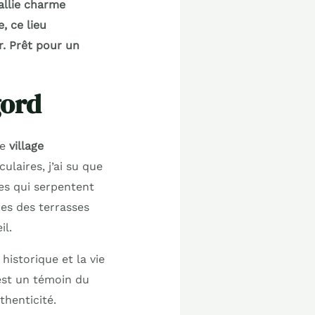
allie charme
, ce lieu
. Prêt pour un
gord
ce
village
ulaires, j’ai su que
tes qui serpentent
es des terrasses
il.
historique et la vie
est un témoin du
thenticité.