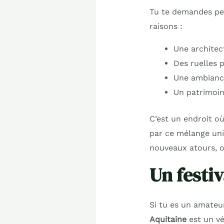
Tu te demandes peu
raisons :
Une archite
Des ruelles p
Une ambiance
Un patrimoi
C’est un endroit où
par ce mélange uniq
nouveaux atours, o
Un festiv
Si tu es un amate
Aquitaine
est un vé