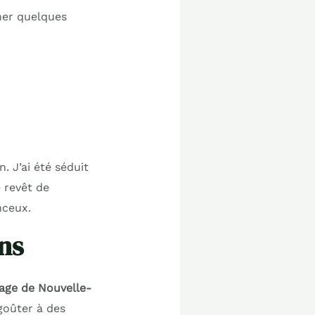
ner quelques
. J’ai été séduit
 revêt de
nceux.
ons
lage de Nouvelle-
goûter à des