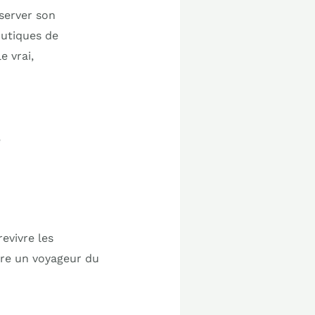
éserver son
outiques de
e vrai,
e
evivre les
être un voyageur du