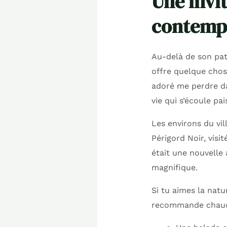
Une invit
contemp
Au-delà de son pat
offre quelque chose
adoré me perdre dan
vie qui s’écoule pa
Les environs du vil
Périgord Noir, vis
était une nouvelle
magnifique.
Si tu aimes la natu
recommande chau