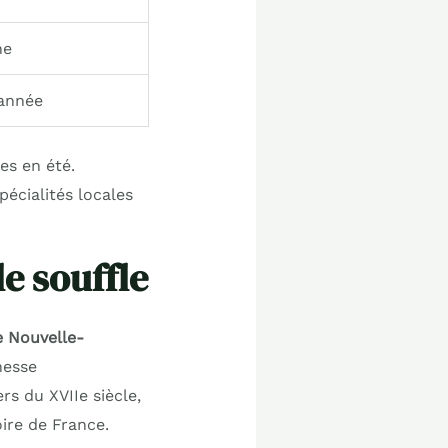
ne
’année
es en été.
pécialités locales
e souffle
e Nouvelle-
hesse
rs du XVIIe siècle,
ire de France.