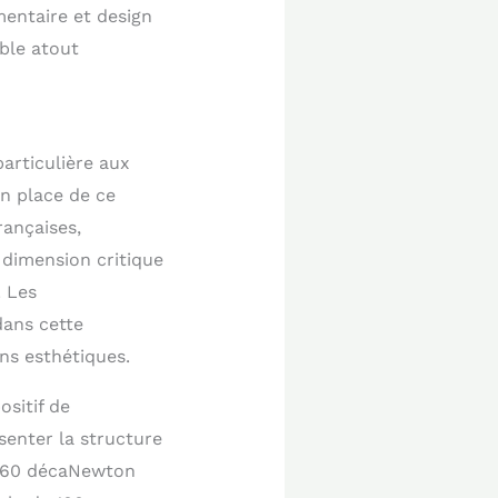
mentaire et design
ble atout
articulière aux
en place de ce
rançaises,
dimension critique
. Les
dans cette
ns esthétiques.
ositif de
senter la structure
de 60 décaNewton