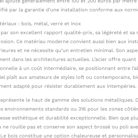
el ajoute généralement entre 100 et 200 euros par mètre l
ifié par la garantie d’une installation conforme aux norm
riaux : bois, métal, verre et inox
 par son excellent rapport qualité-prix, sa légèreté et s
rrosion. Ce matériau moderne convient aussi bien aux insta
érieures et ne nécessite qu’un entretien minimal. Son as
ment dans les architectures actuelles. L’acier offre quant 
nnelle à un coût intermédiaire, se positionnant entre l’a
iel plaît aux amateurs de styles loft ou contemporains, b
ement adapté pour résister durablement aux intempéries.
 représente le haut de gamme des solutions métalliques. 
es environnements standards ou 316 pour les zones côtiè
oblesse esthétique et durabilité exceptionnelle. Bien que p
u ne rouille pas et conserve son aspect brossé ou poli av
. Le bois constitue une option chaleureuse et personnalis