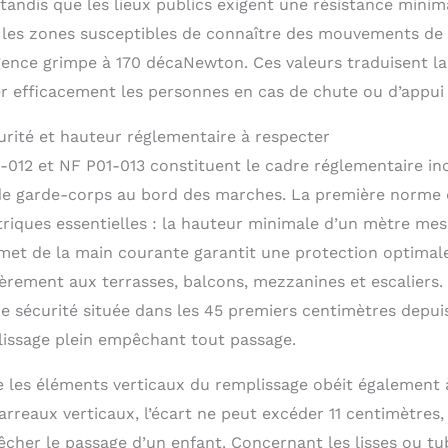
 tandis que les lieux publics exigent une résistance minim
les zones susceptibles de connaître des mouvements de 
igence grimpe à 170 décaNewton. Ces valeurs traduisent la
ger efficacement les personnes en cas de chute ou d’appui
rité et hauteur réglementaire à respecter
012 et NF P01-013 constituent le cadre réglementaire i
 de garde-corps au bord des marches. La première norme d
iques essentielles : la hauteur minimale d’un mètre mes
met de la main courante garantit une protection optimal
ièrement aux terrasses, balcons, mezzanines et escaliers. 
 sécurité située dans les 45 premiers centimètres depuis 
issage plein empêchant tout passage.
 les éléments verticaux du remplissage obéit également 
barreaux verticaux, l’écart ne peut excéder 11 centimètres
cher le passage d’un enfant. Concernant les lisses ou tu