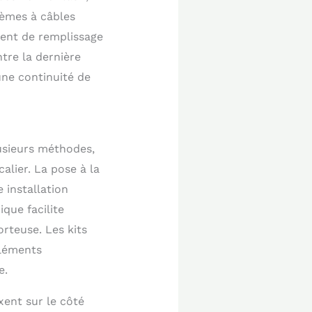
tèmes à câbles
ément de remplissage
tre la dernière
une continuité de
usieurs méthodes,
alier. La pose à la
 installation
que facilite
orteuse. Les kits
éléments
e.
xent sur le côté