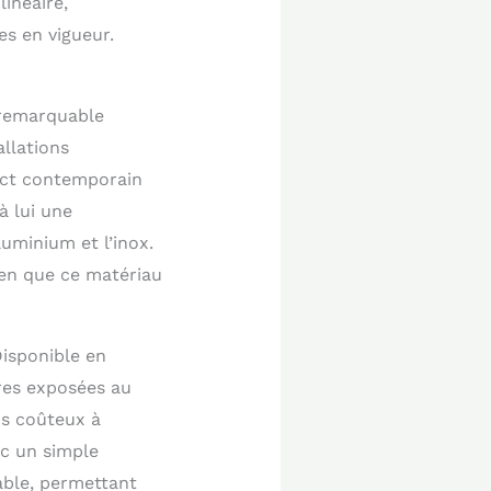
inéaire,
es en vigueur.
a remarquable
llations
pect contemporain
à lui une
luminium et l’inox.
ien que ce matériau
Disponible en
res exposées au
lus coûteux à
ec un simple
able, permettant