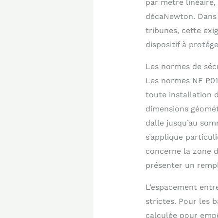
par mètre linéaire,
décaNewton. Dans 
tribunes, cette ex
dispositif à proté
Les normes de sécu
Les normes NF P01-
toute installation
dimensions géométr
dalle jusqu’au som
s’applique particul
concerne la zone de
présenter un rempl
L’espacement entre
strictes. Pour les 
calculée pour empê