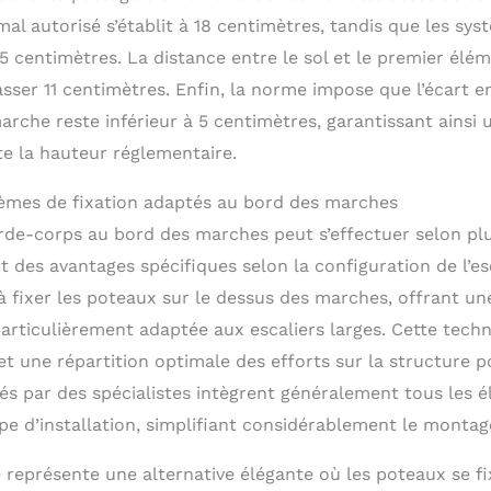
l autorisé s’établit à 18 centimètres, tandis que les sys
,5 centimètres. La distance entre le sol et le premier él
sser 11 centimètres. Enfin, la norme impose que l’écart en
marche reste inférieur à 5 centimètres, garantissant ainsi 
te la hauteur réglementaire.
tèmes de fixation adaptés au bord des marches
arde-corps au bord des marches peut s’effectuer selon pl
des avantages spécifiques selon la configuration de l’esc
à fixer les poteaux sur le dessus des marches, offrant une
particulièrement adaptée aux escaliers larges. Cette techni
et une répartition optimale des efforts sur la structure p
s par des spécialistes intègrent généralement tous les 
pe d’installation, simplifiant considérablement le montag
e représente une alternative élégante où les poteaux se fi