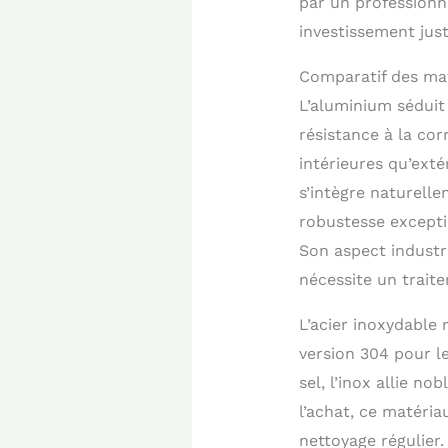
par un professionn
investissement just
Comparatif des maté
L’aluminium séduit
résistance à la co
intérieures qu’ext
s’intègre naturelle
robustesse exceptio
Son aspect industr
nécessite un trait
L’acier inoxydable
version 304 pour l
sel, l’inox allie n
l’achat, ce matéria
nettoyage régulier