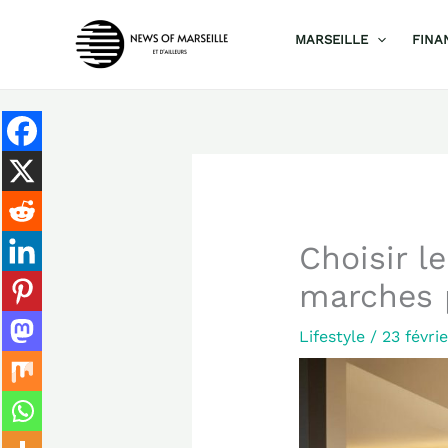
Aller
MARSEILLE
FINA
au
contenu
Choisir l
marches p
Lifestyle
/
23 févri