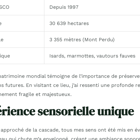
ESCO
Depuis 1997
e
30 639 hectares
le
3 355 mètres (Mont Perdu)
ique
Isards, marmottes, vautours fauves
atrimoine mondial témoigne de l’importance de préserver
s futures. En visitant ce lieu, j’ai ressenti une profonde r
nement fragile et majestueux.
rience sensorielle unique
 approché de la cascade, tous mes sens ont été mis en év
eau qui chute m’a enveloppé, créant une ambiance sonor