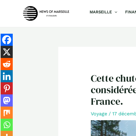
Aller
MARSEILLE
FINA
au
contenu
Cette chut
considérée
France.
Voyage
/
17 décem