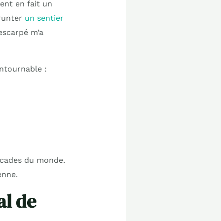
ent en fait un
prunter
un sentier
escarpé m’a
ontournable :
ascades du monde.
enne.
al de