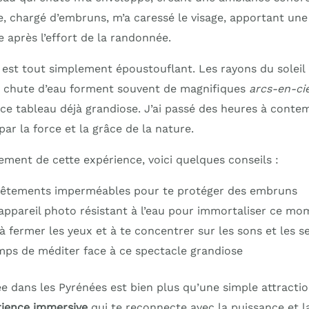
de, chargé d’embruns, m’a caressé le visage, apportant un
 après l’effort de la randonnée.
 est tout simplement époustouflant. Les rayons du soleil 
a chute d’eau forment souvent de magnifiques
arcs-en-cie
ce tableau déjà grandiose. J’ai passé des heures à contem
par la force et la grâce de la nature.
ement de cette expérience, voici quelques conseils :
 vêtements imperméables pour te protéger des embruns
ppareil photo résistant à l’eau pour immortaliser ce mo
à fermer les yeux et à te concentrer sur les sons et les s
mps de méditer face à ce spectacle grandiose
e dans les Pyrénées est bien plus qu’une simple attraction
ience immersive
qui te reconnecte avec la puissance et l