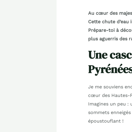
Au cœur des majest
Cette chute d’eau i
Prépare-toi à décou
plus aguerris des 
Une casc
Pyrénée
Je me souviens enco
cœur des Hautes-Py
Imagines un peu : 
sommets enneigés 
époustouflant !