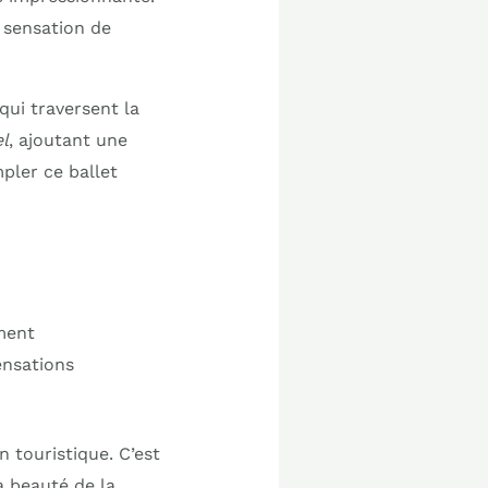
e sensation de
qui traversent la
l
, ajoutant une
pler ce ballet
ment
ensations
 touristique. C’est
a beauté de la