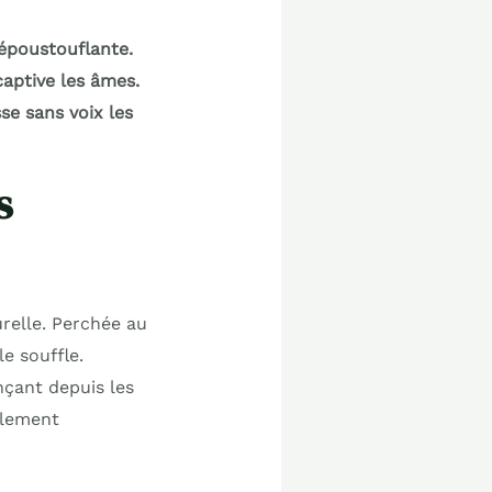
époustouflante.
captive les âmes.
se sans voix les
s
urelle. Perchée au
e souffle.
ançant depuis les
plement