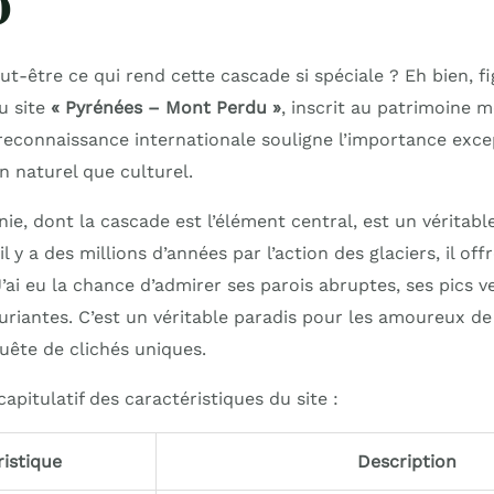
O
-être ce qui rend cette cascade si spéciale ? Eh bien, fig
u site
« Pyrénées – Mont Perdu »
, inscrit au patrimoine 
 reconnaissance internationale souligne l’importance exce
an naturel que culturel.
ie, dont la cascade est l’élément central, est un véritab
l y a des millions d’années par l’action des glaciers, il of
J’ai eu la chance d’admirer ses parois abruptes, ses pics v
xuriantes. C’est un véritable paradis pour les amoureux de 
ête de clichés uniques.
capitulatif des caractéristiques du site :
ristique
Description