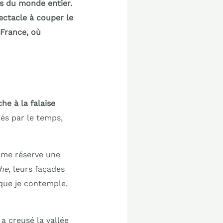
rs du monde entier.
ectacle à couper le
 France, où
che à la falaise
tés par le temps,
e me réserve une
che
, leurs façades
 que je contemple,
a creusé la vallée