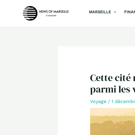
Aller
MARSEILLE
FINA
au
contenu
Cette cité
parmi les 
Voyage
/
1 décemb