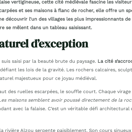
aise vertigineuse, cette cité médiévale fascine les visiteu
carpées et ses maisons à flanc de rocher, elle offre un sp
e découvrir l’un des villages les plus impressionnants de
ture se mêlent dans un tableau saisissant.
naturel d’exception
 suis saisi par la beauté brute du paysage.
La cité s’accro
fiant les lois de la gravité. Les rochers calcaires, sculp
aturel majestueux pour ce joyau médiéval.
aut des ruelles escarpées, le souffle court. Chaque virag
Les maisons semblent avoir poussé directement de la ro
dant avec la falaise. C’est un véritable défi architectural
 la rivière Alzou serpente paisiblement. Son cours sinueux 