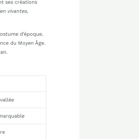
nt ses créations
ien vivantes
,
 costume d’époque.
iance du Moyen Âge.
tan.
vallée
emarquable
re