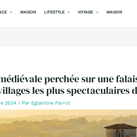
NCE
MAISON
LIFESTYLE
VOYAGE
MAISON
 médiévale perchée sur une falai
villages les plus spectaculaires 
re 2024
/ Par
Eglantine Parrot