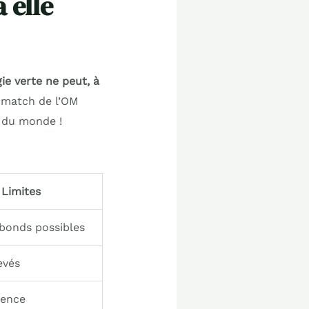
 elle
e verte ne peut, à
 match de l’OM
r du monde !
Limites
ebonds possibles
evés
tence