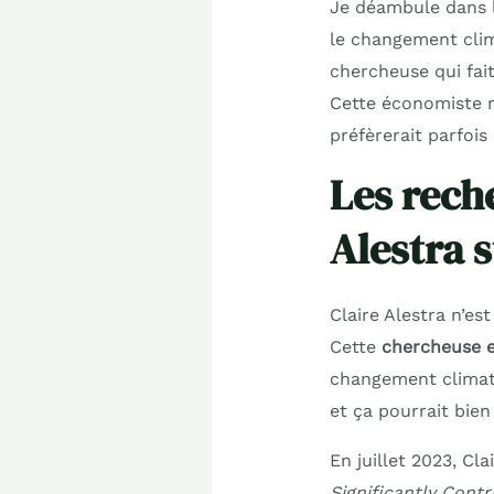
Je déambule dans l
le changement clim
chercheuse qui fai
Cette économiste m
préfèrerait parfois
Les rech
Alestra s
Claire Alestra n’es
Cette
chercheuse 
changement climatiq
et ça pourrait bie
En juillet 2023, Cla
Significantly Cont