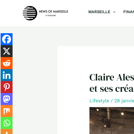
Aller
MARSEILLE
FINA
au
contenu
Claire Ales
et ses cré
Lifestyle
/
28 janvi