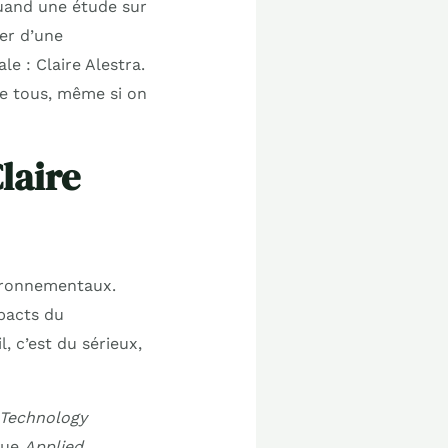
quand une étude sur
er d’une
e : Claire Alestra.
ne tous, même si on
laire
vironnementaux.
mpacts du
, c’est du sérieux,
Technology
evue
Applied