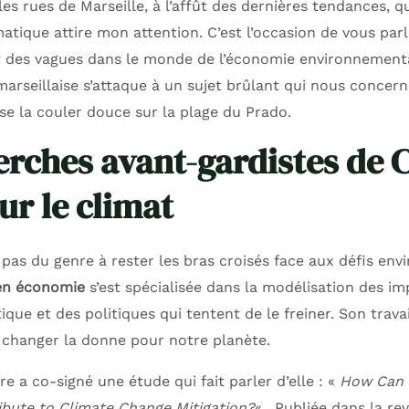
es rues de Marseille, à l’affût des dernières tendances, 
atique attire mon attention. C’est l’occasion de vous parl
t des vagues dans le monde de l’économie environnemental
arseillaise s’attaque à un sujet brûlant qui nous concer
 se la couler douce sur la plage du Prado.
erches avant-gardistes de C
ur le climat
t pas du genre à rester les bras croisés face aux défis en
en économie
s’est spécialisée dans la modélisation des i
ue et des politiques qui tentent de le freiner. Son travail
n changer la donne pour notre planète.
ire a co-signé une étude qui fait parler d’elle : «
How Can 
ribute to Climate Change Mitigation?
« . Publiée dans la r