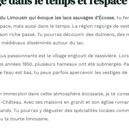
e dans le temps et l’espace
 du Limousin qui évoque les lacs sauvages d’Écosse
, tu f
pace, mais aussi dans le temps. La région regorge de vest
son riche passé. Tu pourras découvrir des dolmens, des 
 médiévaux disséminés autour du lac.
plus passionnants est le village englouti de Vassivière. Lor
 les années 1950, plusieurs hameaux ont été submergés. Pa
e l’eau est bas, tu peux parfois apercevoir les vestiges d
 immersion dans cette atmosphère écossaise, je te conseil
e-Château. Avec ses maisons en granit et son église romane,
hlands. Tu pourras y déguster des spécialités locales com
 la tourte limousine.