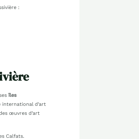
sivière :
ivière
 ses
îles
e international d’art
 des œuvres d’art
des Calfats.