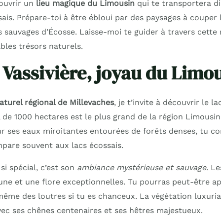
couvrir un
lieu magique du Limousin
qui te transportera d
ais. Prépare-toi à être ébloui par des paysages à couper l
s sauvages d’Écosse. Laisse-moi te guider à travers cett
ables trésors naturels.
e Vassivière, joyau du Limo
aturel régional de Millevaches
, je t’invite à découvrir le l
el de 1000 hectares est le plus grand de la région Limousi
ur ses eaux miroitantes entourées de forêts denses, tu 
pare souvent aux lacs écossais.
si spécial, c’est son
ambiance mystérieuse et sauvage
. Le
une et une flore exceptionnelles. Tu pourras peut-être ap
même des loutres si tu es chanceux. La végétation luxuria
avec ses chênes centenaires et ses hêtres majestueux.