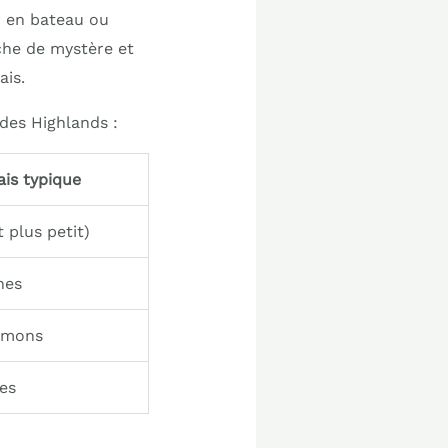
r en bateau ou
che de mystère et
ais.
 des Highlands :
ais typique
 plus petit)
nes
aumons
es