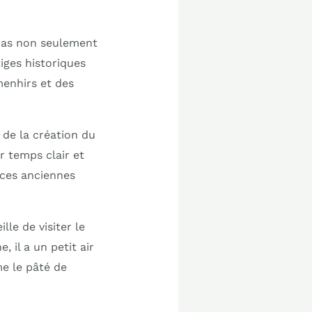
eras non seulement
iges historiques
menhirs et des
s de la création du
r temps clair et
e ces anciennes
le de visiter le
 il a un petit air
me le pâté de