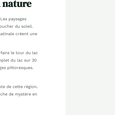
 nature
 Les paysages
oucher du soleil.
matinale créent une
aire le tour du lac
mplet du lac sur 30
ges pittoresques.
ute de cette région.
uche de mystère en