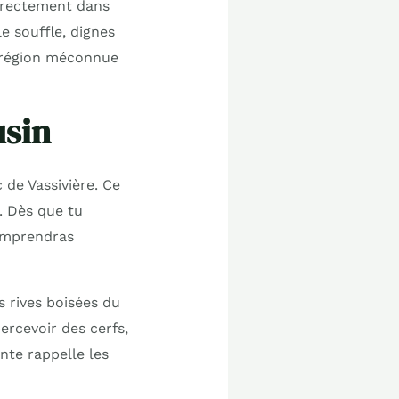
irectement dans
e souffle, dignes
e région méconnue
usin
ac de Vassivière. Ce
n. Dès que tu
comprendras
s rives boisées du
ercevoir des cerfs,
nte rappelle les