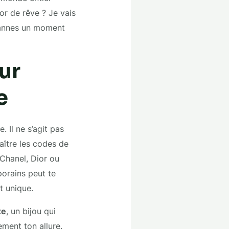
or de rêve ? Je vais
 Cannes un moment
ur
e
. Il ne s’agit pas
aître les codes de
hanel, Dior ou
porains peut te
t unique.
xe
, un bijou qui
ment ton allure.