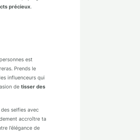
cts précieux
.
 personnes est
reras. Prends le
es influenceurs qui
casion de
tisser des
 des selfies avec
dement accroître ta
ntre l’élégance de