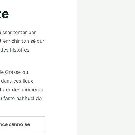
te
isser tenter par
 enrichir ton séjour
des histoires
 de Grasse ou
dans ces lieux
apturer des moments
u faste habituel de
ence cannoise