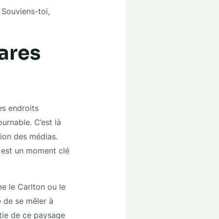
 Souviens-toi,
hares
es endroits
urnable. C’est là
tion des médias.
 est un moment clé
 le Carlton ou le
e de se mêler à
rtie de ce paysage