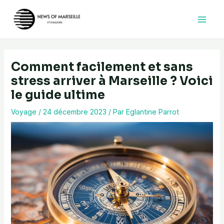
Aller
au
contenu
Comment facilement et sans
stress arriver à Marseille ? Voici
le guide ultime
Voyage
/
24 décembre 2023
/ Par
Eglantine Parrot