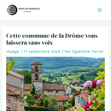
Aller
au
contenu
Cette commune de la Drôme vous
laissera sans voix
Voyage
/
17 septembre 2024
/ Par
Eglantine Parrot