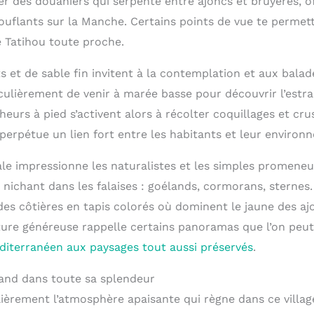
er des douaniers qui serpente entre ajoncs et bruyères, o
uflants sur la Manche. Certains points de vue te perme
de Tatihou toute proche.
s et de sable fin invitent à la contemplation et aux balade
lièrement de venir à marée basse pour découvrir l’estran
heurs à pied s’activent alors à récolter coquillages et cru
perpétue un lien fort entre les habitants et leur environ
ale impressionne les naturalistes et les simples promeneu
 nichant dans les falaises : goélands, cormorans, sternes
es côtières en tapis colorés où dominent le jaune des ajo
ture généreuse rappelle certains panoramas que l’on peu
diterranéen aux paysages tout aussi préservés
.
mand dans toute sa splendeur
lièrement l’atmosphère apaisante qui règne dans ce villa