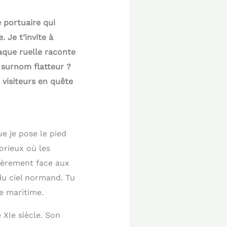
 portuaire qui
 Je t’invite à
haque ruelle raconte
n surnom flatteur ?
 visiteurs en quête
e je pose le pied
orieux où les
fièrement face aux
du ciel normand. Tu
e maritime.
XIe siècle. Son