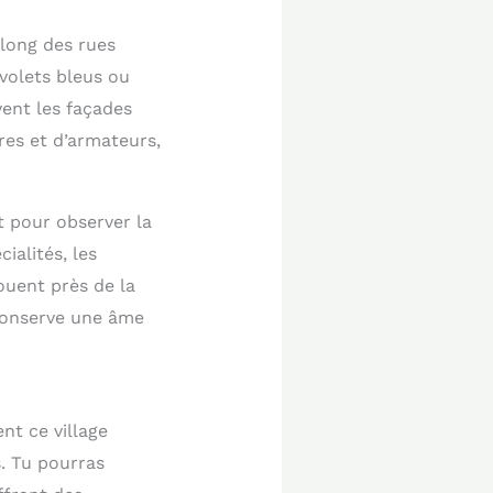
 long des rues
volets bleus ou
yent les façades
res et d’armateurs,
t pour observer la
ialités, les
ouent près de la
 conserve une âme
nt ce village
s. Tu pourras