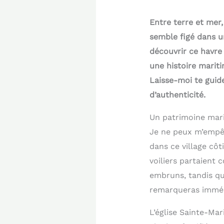
Entre terre et mer,
semble figé dans u
découvrir ce havre 
une histoire mariti
Laisse-moi te guid
d’authenticité.
Un patrimoine mari
Je ne peux m’empêc
dans ce village côt
voiliers partaient 
embruns, tandis que
remarqueras imméd
L’église Sainte-Ma