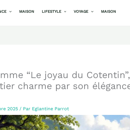
NCE
MAISON
LIFESTYLE
VOYAGE
MAISON
mme “Le joyau du Cotentin”,
ôtier charme par son éléganc
bre 2025
/ Par
Eglantine Parrot