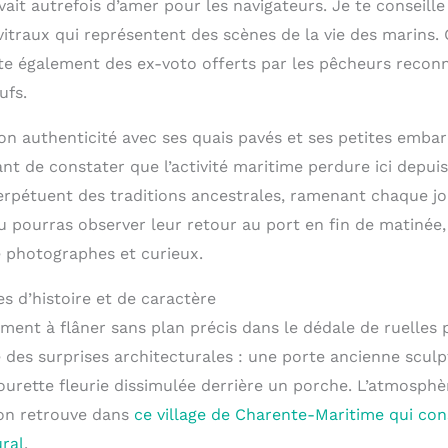
rvait autrefois d’amer pour les navigateurs. Je te conseille
itraux qui représentent des scènes de la vie des marins. 
ite également des ex-voto offerts par les pêcheurs reconn
ufs.
on authenticité avec ses quais pavés et ses petites embar
t de constater que l’activité maritime perdure ici depuis
rpétuent des traditions ancestrales, ramenant chaque jo
Tu pourras observer leur retour au port en fin de matinée
e photographes et curieux.
s d’histoire et de caractère
ement à flâner sans plan précis dans le dédale de ruelles
 des surprises architecturales : une porte ancienne sculp
ourette fleurie dissimulée derrière un porche. L’atmosphèr
’on retrouve dans
ce village de Charente-Maritime qui co
ural
.