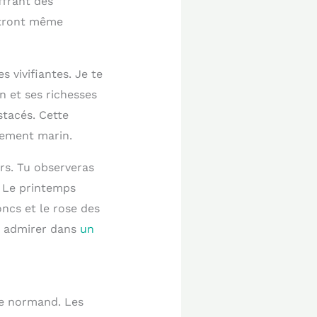
ffrant des
ttront même
s vivifiantes. Je te
 et ses richesses
stacés. Cette
nement marin.
rs. Tu observeras
. Le printemps
ncs et le rose des
t admirer dans
un
ge normand. Les