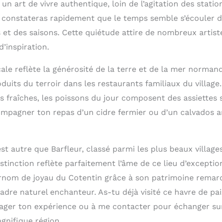
 un art de vivre authentique, loin de l’agitation des statio
 constateras rapidement que le temps semble s’écouler d
et des saisons. Cette quiétude attire de nombreux artiste
d’inspiration.
ale reflète la générosité de la terre et de la mer norman
duits du terroir dans les restaurants familiaux du villag
es fraîches, les poissons du jour composent des assiettes
ompagner ton repas d’un cidre fermier ou d’un calvados ar
’est autre que Barfleur, classé parmi les plus beaux village
stinction reflète parfaitement l’âme de ce lieu d’exceptio
nom de joyau du Cotentin grâce à son patrimoine rema
cadre naturel enchanteur. As-tu déjà visité ce havre de p
tager ton expérience ou à me contacter pour échanger sur
gnifique région.