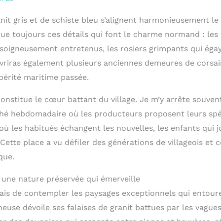
nit gris et de schiste bleu s’alignent harmonieusement le
que toujours ces détails qui font le charme normand : les 
s soigneusement entretenus, les rosiers grimpants qui éga
vriras également plusieurs anciennes demeures de corsai
périté maritime passée.
onstitue le cœur battant du village. Je m’y arrête souven
rché hebdomadaire où les producteurs proposent leurs spéc
où les habitués échangent les nouvelles, les enfants qui j
Cette place a vu défiler des générations de villageois et
que.
, une nature préservée qui émerveille
ais de contempler les paysages exceptionnels qui entoure
heuse dévoile ses falaises de granit battues par les vague