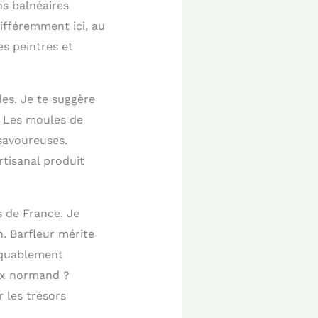
ns balnéaires
ifféremment ici, au
s peintres et
des. Je te suggère
e. Les moules de
 savoureuses.
tisanal produit
s de France. Je
n. Barfleur mérite
rquablement
aix normand ?
 les trésors