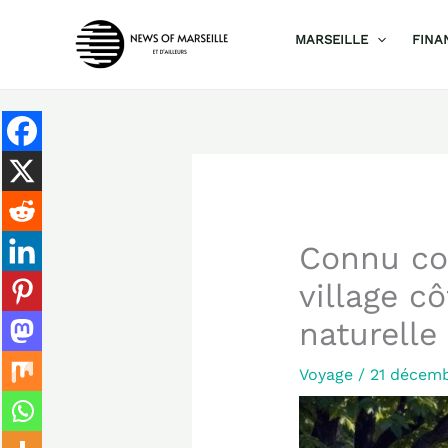
Aller
MARSEILLE
FINA
au
contenu
Connu co
village c
naturelle
Voyage
/
21 décem