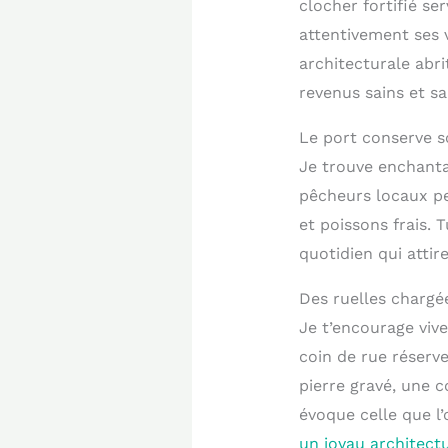
clocher fortifié se
attentivement ses v
architecturale abr
revenus sains et sa
Le port conserve s
Je trouve enchantan
pêcheurs locaux pe
et poissons frais. 
quotidien qui attir
Des ruelles chargée
Je t’encourage viv
coin de rue réserve
pierre gravé, une c
évoque celle que l
un joyau architect