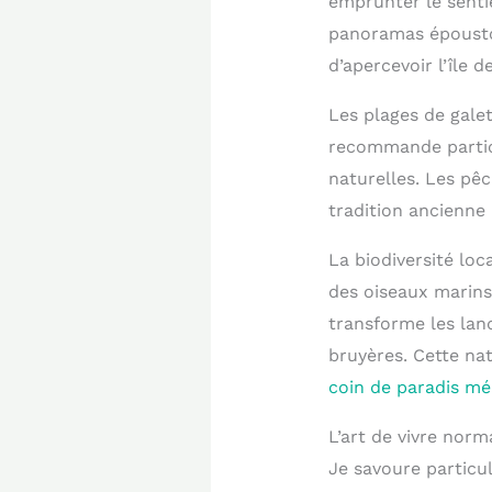
emprunter le senti
panoramas épousto
d’apercevoir l’île 
Les plages de galet
recommande particu
naturelles. Les pêc
tradition ancienne 
La biodiversité loc
des oiseaux marins
transforme les land
bruyères. Cette na
coin de paradis mé
L’art de vivre nor
Je savoure particu