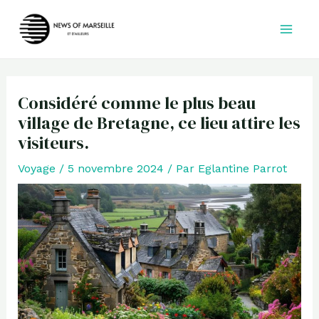
Aller
au
contenu
Considéré comme le plus beau
village de Bretagne, ce lieu attire les
visiteurs.
Voyage
/
5 novembre 2024
/ Par
Eglantine Parrot