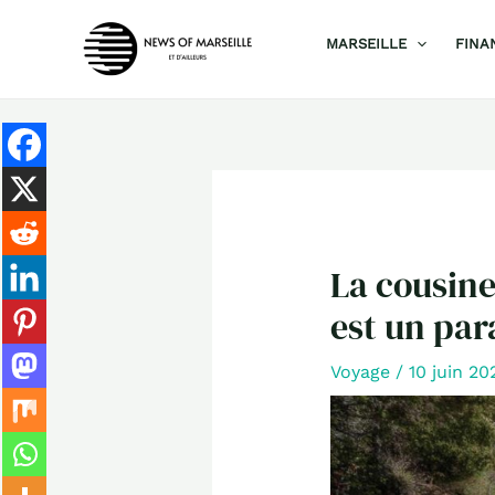
Aller
MARSEILLE
FINA
au
contenu
La cousine
est un par
Voyage
/
10 juin 2