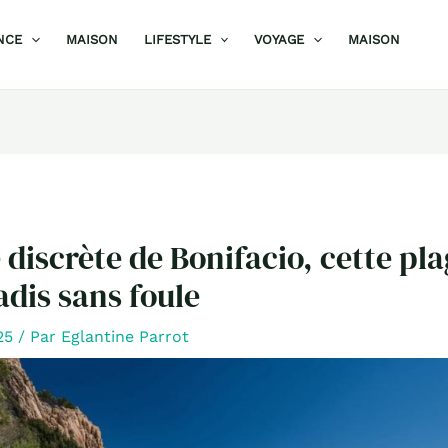
NCE
MAISON
LIFESTYLE
VOYAGE
MAISON
 discrète de Bonifacio, cette pl
adis sans foule
025
/ Par
Eglantine Parrot