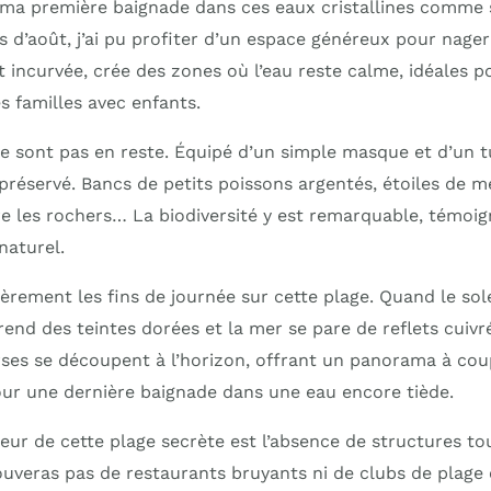
ma première baignade dans ces eaux cristallines comme si 
 d’août, j’ai pu profiter d’un espace généreux pour nage
 incurvée, crée des zones où l’eau reste calme, idéales p
s familles avec enfants.
e sont pas en reste. Équipé d’un simple masque et d’un tu
réservé. Bancs de petits poissons argentés, étoiles de m
re les rochers… La biodiversité y est remarquable, témoi
naturel.
lièrement les fins de journée sur cette plage. Quand le so
prend des teintes dorées et la mer se pare de reflets cuivr
es se découpent à l’horizon, offrant un panorama à coupe
ur une dernière baignade dans une eau encore tiède.
eur de cette plage secrète est l’absence de structures to
ouveras pas de restaurants bruyants ni de clubs de plage 