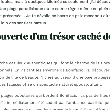
s foules, mais à quelques kilomètres seulement, j’ai décou
Une plage paradisiaque où le calme règne même en plein é
ure préservée… Je te dévoile ce havre de paix méconnu où 
loin des sentiers battus.
uverte d’un trésor caché de
ché ces lieux authentiques qui font le charme de la Corse
ionnels. En visitant les environs de Bonifacio, j’ai découve
n de l’île de Beauté. Nichée au creux d’une baie protégée
 des falaises offre un spectacle naturel époustouflant.
lages populaires qui bordent Bonifacio, ici, pas de files 
 J’ai immédiatement été séduit par l’ambiance paisible qui
es pins parasols descendent presque jusqu’à l’eau, offran