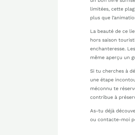
un bon livre suffi
limitées, cette pla
plus que l’animatio
La beauté de ce lie
hors saison tourist
enchanteresse. Les 
même aperçu un gr
Si tu cherches à dé
une étape incontou
méconnu te réserve
contribue à préserv
As-tu déjà découve
ou contacte-moi po