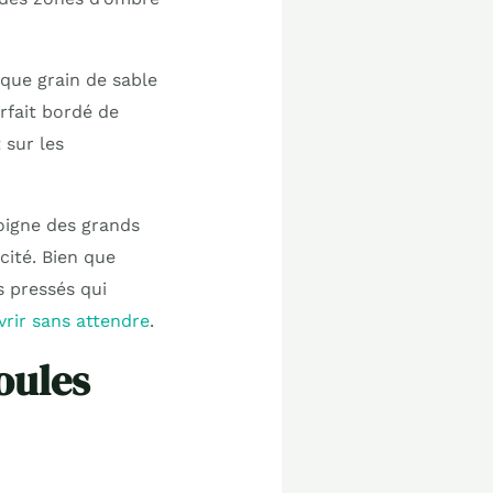
aque grain de sable
rfait bordé de
 sur les
loigne des grands
cité. Bien que
s pressés qui
vrir sans attendre
.
oules