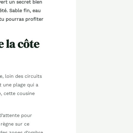
vert un secret bien
té. Sable fin, eau
tu pourras profiter
 la côte
, loin des circuits
rt une plage qui a
, cette cousine
d’attente pour
 règne sur ce
t des zones d’ombre