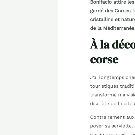
Bonifacio attire le
gardé des Corses. 
cristalline et nat
de la Méditerranée 
À la déco
corse
J’ai longtemps cher
touristiques tradit
transformé ma visio
discrète de la cité
Contrairement aux p
poser sa serviette.
rivage préservé. L