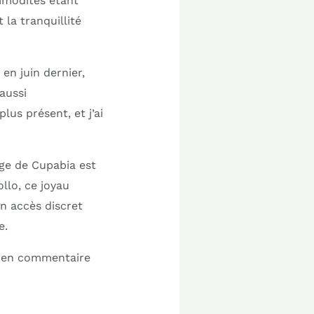
ommodités étant
la tranquillité
en juin dernier,
aussi
us présent, et j’ai
age de Cupabia est
llo, ce joyau
n accès discret
e.
e en commentaire