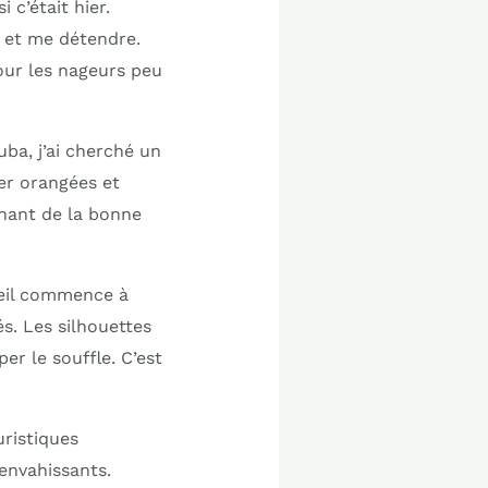
c’était hier.
r et me détendre.
our les nageurs peu
ba, j’ai cherché un
er orangées et
gnant de la bonne
leil commence à
és. Les silhouettes
r le souffle. C’est
uristiques
envahissants.