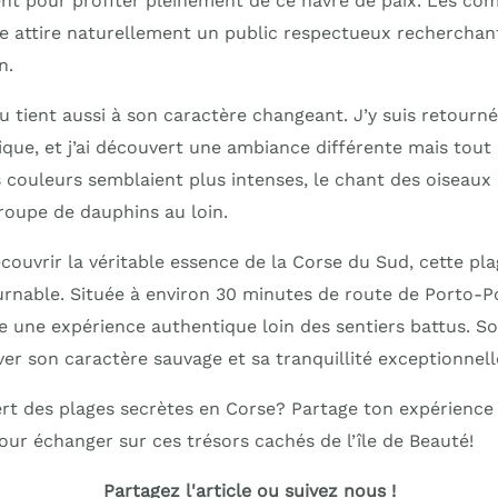
sent pour profiter pleinement de ce havre de paix. Les c
ge attire naturellement un public respectueux recherchant 
n.
u tient aussi à son caractère changeant. J’y suis retourné 
ique, et j’ai découvert une ambiance différente mais tout 
couleurs semblaient plus intenses, le chant des oiseaux pl
oupe de dauphins au loin.
couvrir la véritable essence de la Corse du Sud, cette pl
rnable. Située à environ 30 minutes de route de Porto-Po
 une expérience authentique loin des sentiers battus. So
er son caractère sauvage et sa tranquillité exceptionnell
rt des plages secrètes en Corse? Partage ton expérienc
ur échanger sur ces trésors cachés de l’île de Beauté!
Partagez l'article ou suivez nous !