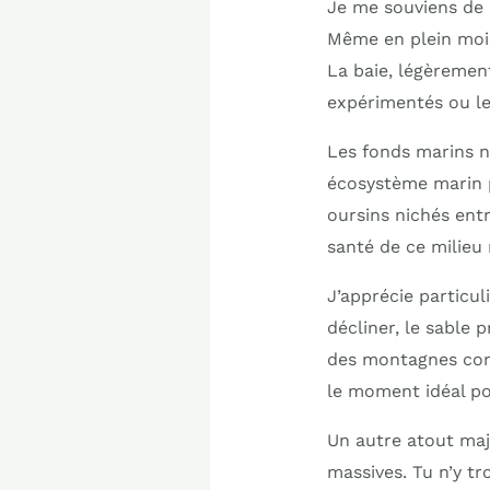
Je me souviens de 
Même en plein mois
La baie, légèrement
expérimentés ou le
Les fonds marins n
écosystème marin p
oursins nichés ent
santé de ce milieu 
J’apprécie particu
décliner, le sable 
des montagnes cors
le moment idéal po
Un autre atout maj
massives. Tu n’y tr