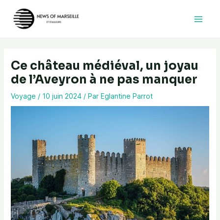
Aller
au
contenu
Ce château médiéval, un joyau
de l’Aveyron à ne pas manquer
Voyage
/
10 juin 2024
/ Par
Eglantine Parrot