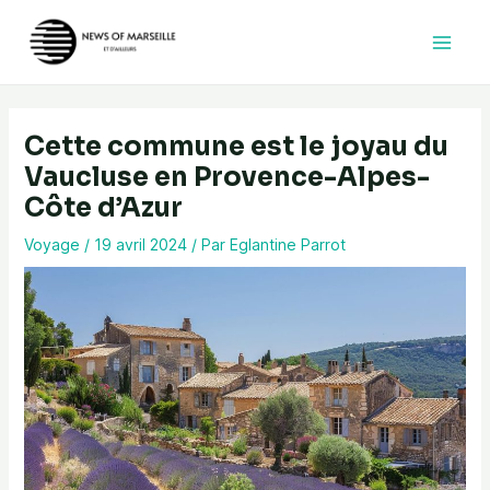
Aller
au
contenu
Cette commune est le joyau du
Vaucluse en Provence-Alpes-
Côte d’Azur
Voyage
/
19 avril 2024
/ Par
Eglantine Parrot